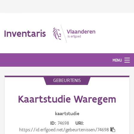
Inventaris
MENU
GEBEURTENIS
Erfgoedobject
Kaartstudie Waregem
Aanduidingsobject
Waarneming
kaartstudie
ID
74698
URI
Thema
https://id.erfgoed.net/gebeurtenissen/74698