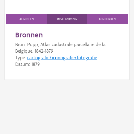
Gebeurtenis
Persoon of collectief
ALGEMEEN
BESCHRIJVING
KENMERKEN
Downloads
Bronnen
Hergebruik
Bron: Popp, Atlas cadastrale parcellaire de la
Belgique, 1842-1879
Aanmelden
Type:
cartografie/iconografie/fotografie
Datum:
1879