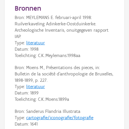
Persoon of collectief
Bronnen
Downloads
Bron: MEYLEMANS E. februari-april 1998:
Ruilverkaveling Adinkerke-Oostduinkerke.
Hergebruik
Archeologische Inventaris, onuitgegeven rapport
IAP.
Aanmelden
Type:
literatuur
Datum:
1998
Toelichting: C.K.:Meylemans:1998aa
Bron: Moens M., Présentations des pieces, in:
Bulletin de la société d'anthropologie de Bruxelles,
1898-1899, p. 227.
Type:
literatuur
Datum:
1899
Toelichting: C.K.:Moens:1899a
Bron: Sanderus Flandria Illustrata
Type:
cartografie/iconografie/fotografie
Datum:
1641