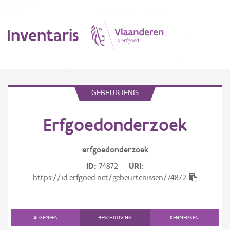
Inventaris
MENU
GEBEURTENIS
Erfgoedonderzoek
Erfgoedobject
Aanduidingsobject
erfgoedonderzoek
ID
74872
URI
Waarneming
https://id.erfgoed.net/gebeurtenissen/74872
Thema
Gebeurtenis
ALGEMEEN
BESCHRIJVING
KENMERKEN