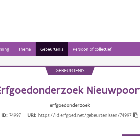
ming
Thema
Gebeurtenis
Persoon of collectief
GEBEURTENIS
Erfgoedonderzoek Nieuwpoor
erfgoedonderzoek
ID
74997
URI
https://id.erfgoed.net/gebeurtenissen/74997