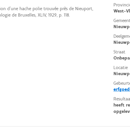
Provinci
tion d'une hache polie trouvée près de Nieuport,
West-V
ogie de Bruxelles, XLIV, 1929, p. 118.
Gemeen
Nieuwp
Deelgem
Nieuwp
Straat
Onbepa
Locatie
Nieuwp
Gebeurt
erfgoe
Resultaa
heeft r
opgelev