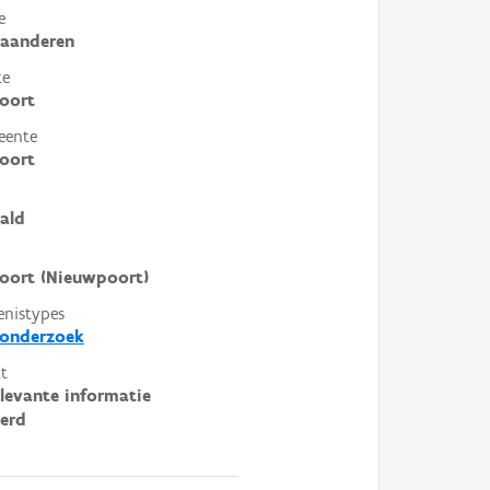
e
laanderen
te
oort
eente
oort
ald
oort (Nieuwpoort)
enistypes
donderzoek
t
elevante informatie
erd