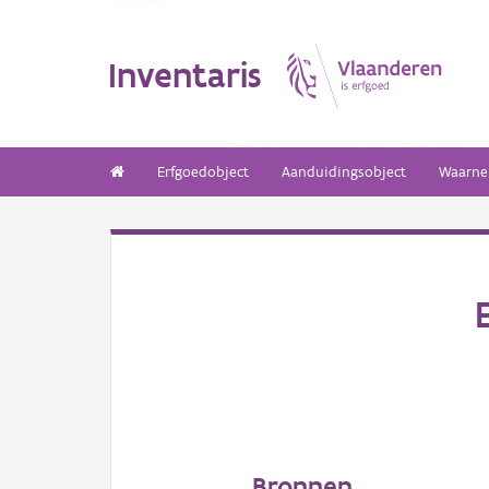
Inventaris
Erfgoedobject
Aanduidingsobject
Waarne
Bronnen