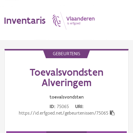
Inventaris
MENU
GEBEURTENIS
Toevalsvondsten
Erfgoedobject
Alveringem
Aanduidingsobject
toevalsvondsten
Waarneming
ID
75065
URI
Thema
https://id.erfgoed.net/gebeurtenissen/75065
Gebeurtenis