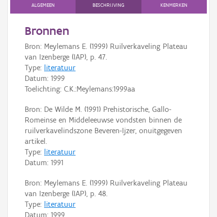
Persoon of collectief
ALGEMEEN
BESCHRIJVING
KENMERKEN
Downloads
Bronnen
Bron: Meylemans E. (1999) Ruilverkaveling Plateau
Hergebruik
van Izenberge (IAP), p. 47.
Type:
literatuur
Aanmelden
Datum:
1999
Toelichting: C.K.:Meylemans:1999aa
Bron: De Wilde M. (1991) Prehistorische, Gallo-
Romeinse en Middeleeuwse vondsten binnen de
ruilverkavelindszone Beveren-Ijzer, onuitgegeven
artikel.
Type:
literatuur
Datum:
1991
Bron: Meylemans E. (1999) Ruilverkaveling Plateau
van Izenberge (IAP), p. 48.
Type:
literatuur
Datum:
1999