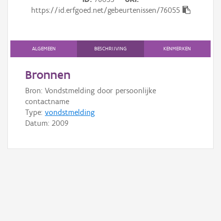
Gebeurtenis
https://id.erfgoed.net/gebeurtenissen/76055
Persoon of collectief
Downloads
ALGEMEEN
BESCHRIJVING
KENMERKEN
Hergebruik
Bronnen
Bron: Vondstmelding door persoonlijke
Aanmelden
contactname
Type:
vondstmelding
Datum:
2009