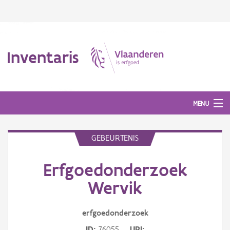
Inventaris
MENU
GEBEURTENIS
Erfgoedobject
Erfgoedonderzoek
Aanduidingsobject
Wervik
Waarneming
erfgoedonderzoek
Thema
ID
76055
URI