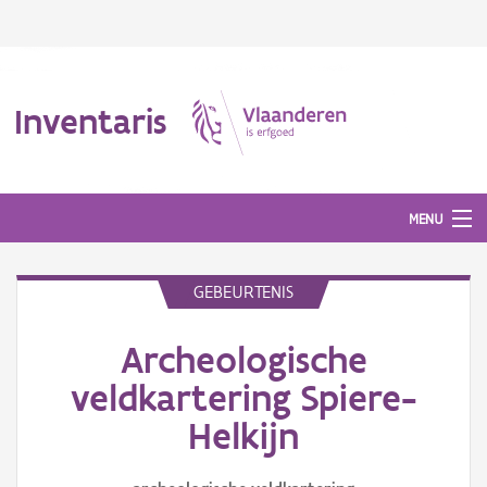
Inventaris
MENU
GEBEURTENIS
Erfgoedobject
Archeologische
Aanduidingsobject
veldkartering Spiere-
Waarneming
Helkijn
Thema