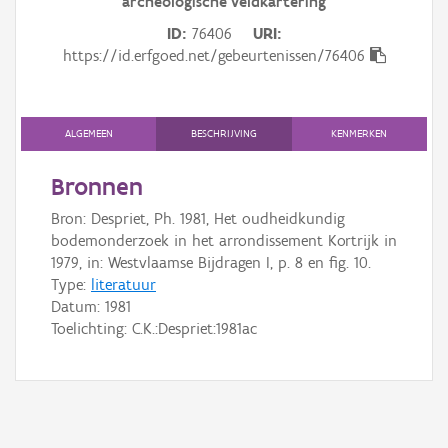
archeologische veldkartering
Gebeurtenis
ID
76406
URI
Persoon of collectief
https://id.erfgoed.net/gebeurtenissen/76406
Downloads
ALGEMEEN
BESCHRIJVING
KENMERKEN
Hergebruik
Bronnen
Aanmelden
Bron: Despriet, Ph. 1981, Het oudheidkundig
bodemonderzoek in het arrondissement Kortrijk in
1979, in: Westvlaamse Bijdragen I, p. 8 en fig. 10.
Type:
literatuur
Datum:
1981
Toelichting: C.K.:Despriet:1981ac