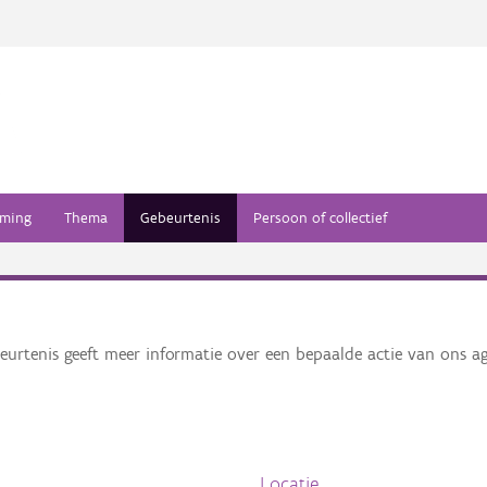
ming
Thema
Gebeurtenis
Persoon of collectief
eurtenis geeft meer informatie over een bepaalde actie van ons a
Locatie