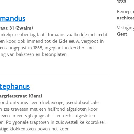
1783
Beroep, 
Amandus
archite
Vestigin
raat 31 (Zwalm)
Gent
nkelijk eenbeukig laat-Romaans zaalkerkje met recht
ten koor, opklimmend tot de 12de eeuw, vergroot in
 en aangepast in 1868, ingeplant in kerkhof met
ng van baksteen en betonplaten.
Stephanus
argrietstraat (Gent)
rond ontvouwt een driebeukige, pseudobasilicale
n zes traveeën met een halfrond afgesloten koor
reven in een vijfzijdige absis en recht afgesloten
en. Polygonale traptoren in zuidwestelijke kooroksel,
tige klokkentoren boven het koor.