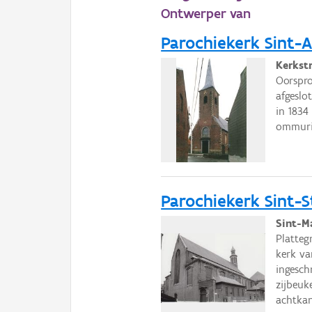
Ontwerper van
Parochiekerk Sint-
Kerkst
Oorspro
afgeslo
in 1834
ommuri
Parochiekerk Sint-
Sint-M
Platteg
kerk va
ingesch
zijbeuk
achtkan