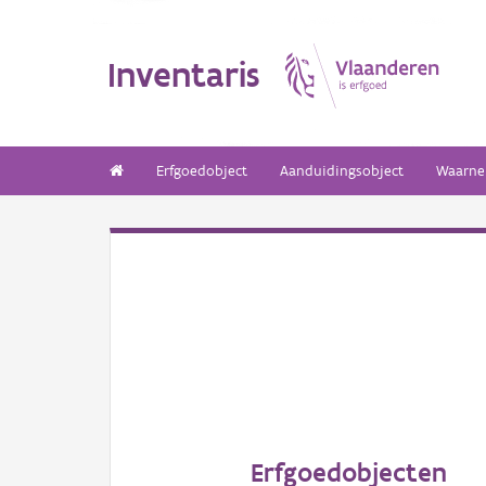
Inventaris
Erfgoedobject
Aanduidingsobject
Waarne
Erfgoedobjecten