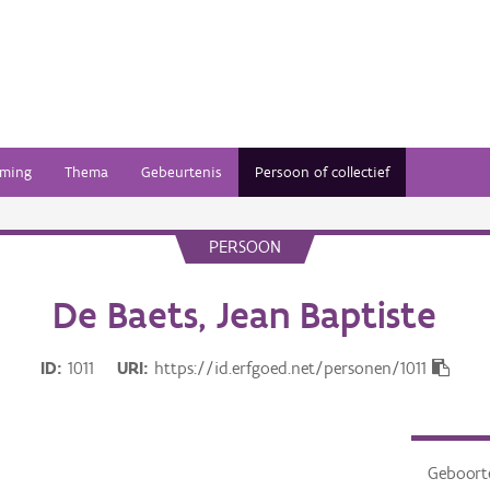
ming
Thema
Gebeurtenis
Persoon of collectief
PERSOON
De Baets, Jean Baptiste
ID
1011
URI
https://id.erfgoed.net/personen/1011
Geboor