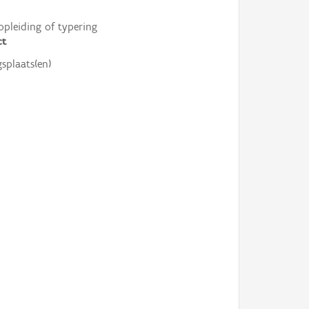
opleiding of typering
ct
gsplaats(en)