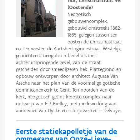
16A, Christinastraat 95
(Oostende)
Neogotisch
gebouwencomplex,
gebouwd omstreeks 1882-
1885, gelegen tussen ten
oosten de Christinastraat
en ten westen de Aartshertoginnestraat. Westelijk
georiënteerd neogotisch bedehuis met
achteruitspringende gevel, van de straat
gescheiden door smeedijzeren hek. Plattegrond en
opbouw ontworpen door architect Auguste Van
Assche naar het plan van de voormalige gotische
dominicanenkerk te Gent. Ten noorden van de
kerk, neogotisch getint kloostercomplex naar
ontwerp van E.P. Biolley, met medewerking van
aannemer Van Dycke en schrijnwerker L. Delvoye.
Eerste statiekapelletje van de
ommegang van Onze-Lieve-