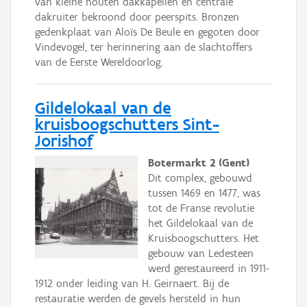
van kleine houten dakkapellen en centrale
dakruiter bekroond door peerspits. Bronzen
gedenkplaat van Aloïs De Beule en gegoten door
Vindevogel, ter herinnering aan de slachtoffers
van de Eerste Wereldoorlog.
Gildelokaal van de
kruisboogschutters Sint-
Jorishof
Botermarkt 2 (Gent)
Dit complex, gebouwd
tussen 1469 en 1477, was
tot de Franse revolutie
het Gildelokaal van de
Kruisboogschutters. Het
gebouw van Ledesteen
werd gerestaureerd in 1911-
1912 onder leiding van H. Geirnaert. Bij de
restauratie werden de gevels hersteld in hun