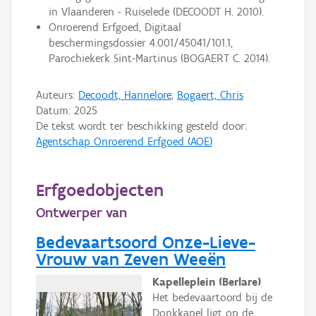
in Vlaanderen - Ruiselede (DECOODT H. 2010).
Onroerend Erfgoed, Digitaal
beschermingsdossier 4.001/45041/101.1,
Parochiekerk Sint-Martinus (BOGAERT C. 2014).
Auteurs:
Decoodt, Hannelore
;
Bogaert, Chris
Datum:
2025
De tekst wordt ter beschikking gesteld door:
Agentschap Onroerend Erfgoed (AOE)
Erfgoedobjecten
Ontwerper van
Bedevaartsoord Onze-Lieve-
Vrouw van Zeven Weeën
Kapelleplein (Berlare)
Het bedevaartoord bij de
Donkkapel ligt op de