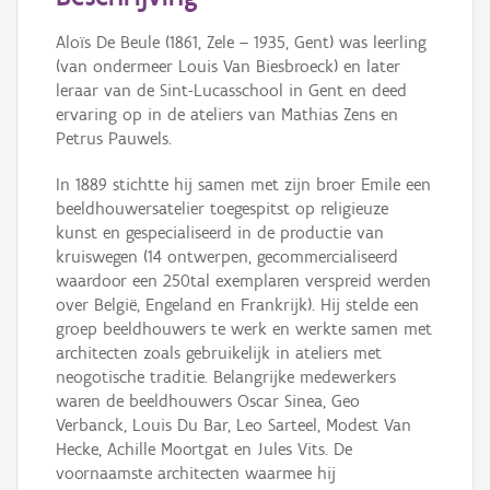
Persoon of collectief
Aloïs De Beule (1861, Zele – 1935, Gent) was leerling
Downloads
(van ondermeer Louis Van Biesbroeck) en later
leraar van de Sint-Lucasschool in Gent en deed
Hergebruik
ervaring op in de ateliers van Mathias Zens en
Petrus Pauwels.
Aanmelden
In 1889 stichtte hij samen met zijn broer Emile een
beeldhouwersatelier toegespitst op religieuze
kunst en gespecialiseerd in de productie van
kruiswegen (14 ontwerpen, gecommercialiseerd
waardoor een 250tal exemplaren verspreid werden
over België, Engeland en Frankrijk). Hij stelde een
groep beeldhouwers te werk en werkte samen met
architecten zoals gebruikelijk in ateliers met
neogotische traditie. Belangrijke medewerkers
waren de beeldhouwers Oscar Sinea, Geo
Verbanck, Louis Du Bar, Leo Sarteel, Modest Van
Hecke, Achille Moortgat en Jules Vits. De
voornaamste architecten waarmee hij