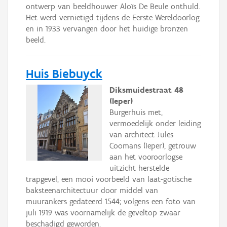
ontwerp van beeldhouwer Aloïs De Beule onthuld.
Het werd vernietigd tijdens de Eerste Wereldoorlog
en in 1933 vervangen door het huidige bronzen
beeld.
Huis Biebuyck
Diksmuidestraat 48
(Ieper)
Burgerhuis met,
vermoedelijk onder leiding
van architect Jules
Coomans (Ieper), getrouw
aan het vooroorlogse
uitzicht herstelde
trapgevel, een mooi voorbeeld van laat-gotische
baksteenarchitectuur door middel van
muurankers gedateerd 1544; volgens een foto van
juli 1919 was voornamelijk de geveltop zwaar
beschadigd geworden.