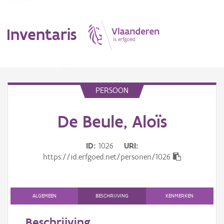
Inventaris
MENU
PERSOON
De Beule, Aloïs
Erfgoedobject
Aanduidingsobject
ID
1026
URI
https://id.erfgoed.net/personen/1026
Waarneming
Thema
ALGEMEEN
BESCHRIJVING
KENMERKEN
Gebeurtenis
Beschrijving