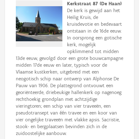
Kerkstraat 87 (De Haan)
De kerk is gewijd aan het
Heilig Kruis, de
kruisdevotie en bedevaart
ontstaan in de 16de eeuw.
In oorsprong een gotische
kerk, mogelijk
opklimmend tot midden
13de eeuw, gevolgd door een grote bouwcampagne
midden 17de eeuw en later, typisch voor de
Vlaamse kustkerken, uitgebreid met een
neogotisch schip naar ontwerp van Alphonse De
Pauw van 1906. De plattegrond ontvouwt een
georiënteerde, driebeukige hallenkerk op nagenoeg
rechthoekig grondplan met achtzijdige
vieringtoren; een schip van vier traveeën, een
pseudotransept van één travee en een koor van
vier ongelijke traveeën met vlakke apsis. Sacristie,
stook- en bergplaatsen bevinden zich in de
zuidoostelijke aanbouw.