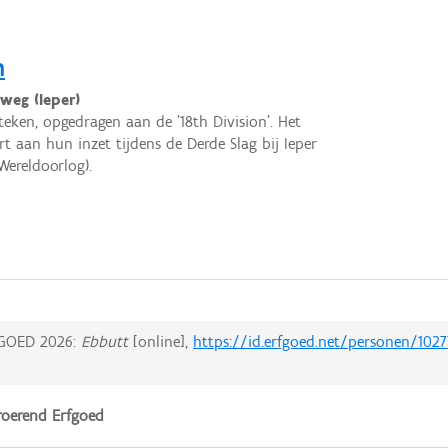
n
weg (Ieper)
eken, opgedragen aan de '18th Division'. Het
rt aan hun inzet tijdens de Derde Slag bij Ieper
 Wereldoorlog).
GOED 2026:
Ebbutt
[online],
https://id.erfgoed.net/personen/1027
oerend Erfgoed