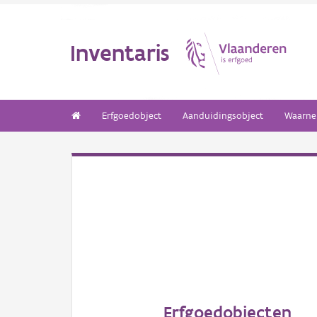
Inventaris
Erfgoedobject
Aanduidingsobject
Waarne
Erfgoedobjecten