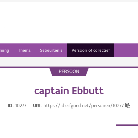
ming
Thema
Gebeurtenis
Persoon of collectief
PERSOON
captain Ebbutt
ID
10277
URI
https://id.erfgoed.net/personen/10277