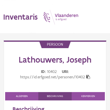
Inventaris
MENU
PERSOON
Lathouwers, Joseph
Erfgoedobject
Aanduidingsobject
ID
10402
URI
https://id.erfgoed.net/personen/10402
Waarneming
Thema
ALGEMEEN
BESCHRIJVING
KENMERKEN
Gebeurtenis
Beschrijving