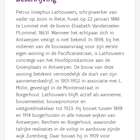
Persoon of collectief
Petrus Josephus Lathouwers, schrijnwerker van
Downloads
vader op zoon in Retie, huwt op 22 januari 1886
te Lommel met de boerin Elisabeth Vanderceelen
Hergebruik
(°Lommel, 1863). Wanneer het echtpaar zich in
Antwerpen vestigt is niet bekend. In 1B98, bij het
Aanmelden
indienen van de bouwaanvraag voor zijn eerste
eigen woning in de Pacificatiestraat, is Lathouwers
conciërge van het Hoofdpostkantoor aan de
Groenplaats in Antwerpen. De bouw van deze
woning betekent vermoedelijk de start van zijn
aannemersbedrijf, in 1901-1902 in associatie met L.
Molin, gevestigd in de Montensstraat in
Borgerhout. Lathouwers blijft actief als aannemer,
bouwmeester, bouwpromotor en
vastgoedmakelaar tot 1923. Hij bouwt tussen 1898
en 1914 burgerhuizen in alle nieuwe wijken van
Antwerpen, Berchem en Borgerhout, waaronder
talrijke realisaties in de volop in aanbouw zijnde
wijk Zurenborg. Daar bouwt hij in 1909 voor