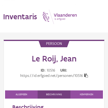
Inventaris
MENU
PERSOON
Le Roij, Jean
Erfgoedobject
Aanduidingsobject
ID
10516
URI
https://id.erfgoed.net/personen/10516
Waarneming
Thema
ALGEMEEN
BESCHRIJVING
KENMERKEN
Gebeurtenis
Beschrijving