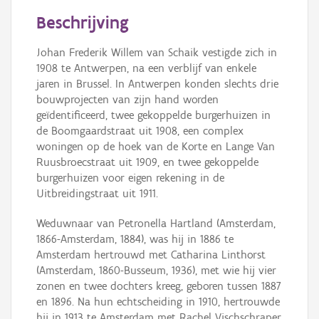
Persoon of collectief
Beschrijving
Downloads
Johan Frederik Willem van Schaik vestigde zich in
1908 te Antwerpen, na een verblijf van enkele
Hergebruik
jaren in Brussel. In Antwerpen konden slechts drie
bouwprojecten van zijn hand worden
Aanmelden
geïdentificeerd, twee gekoppelde burgerhuizen in
de Boomgaardstraat uit 1908, een complex
woningen op de hoek van de Korte en Lange Van
Ruusbroecstraat uit 1909, en twee gekoppelde
burgerhuizen voor eigen rekening in de
Uitbreidingstraat uit 1911.
Weduwnaar van Petronella Hartland (Amsterdam,
1866-Amsterdam, 1884), was hij in 1886 te
Amsterdam hertrouwd met Catharina Linthorst
(Amsterdam, 1860-Busseum, 1936), met wie hij vier
zonen en twee dochters kreeg, geboren tussen 1887
en 1896. Na hun echtscheiding in 1910, hertrouwde
hij in 1913 te Amsterdam met Rachel Vischschraper