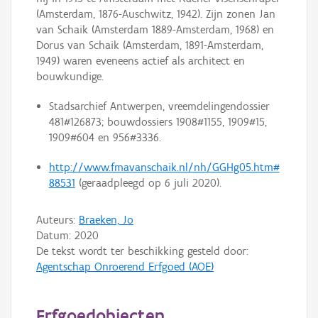
(Amsterdam, 1876-Auschwitz, 1942). Zijn zonen Jan
van Schaik (Amsterdam 1889-Amsterdam, 1968) en
Dorus van Schaik (Amsterdam, 1891-Amsterdam,
1949) waren eveneens actief als architect en
bouwkundige.
Stadsarchief Antwerpen, vreemdelingendossier
481#126873; bouwdossiers 1908#1155, 1909#15,
1909#604 en 956#3336.
http://www.fmavanschaik.nl/nh/GGHg05.htm#
88531
(geraadpleegd op 6 juli 2020).
Auteurs:
Braeken, Jo
Datum:
2020
De tekst wordt ter beschikking gesteld door:
Agentschap Onroerend Erfgoed (AOE)
Erfgoedobjecten