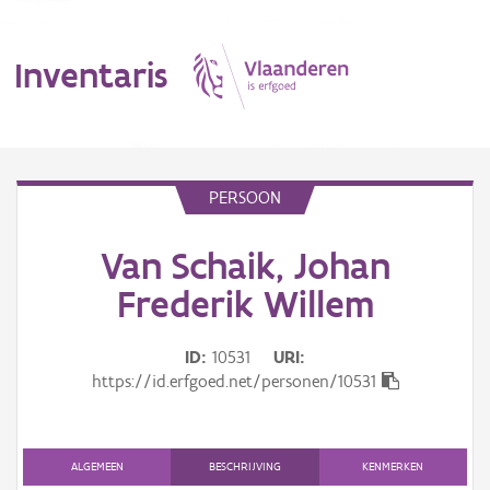
Inventaris
MENU
PERSOON
Van Schaik, Johan
Erfgoedobject
Frederik Willem
Aanduidingsobject
ID
10531
URI
Waarneming
https://id.erfgoed.net/personen/10531
Thema
Gebeurtenis
ALGEMEEN
BESCHRIJVING
KENMERKEN