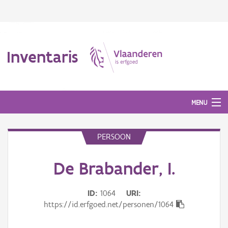
Inventaris
MENU
PERSOON
Erfgoedobject
De Brabander, I.
Aanduidingsobject
Waarneming
ID
1064
URI
https://id.erfgoed.net/personen/1064
Thema