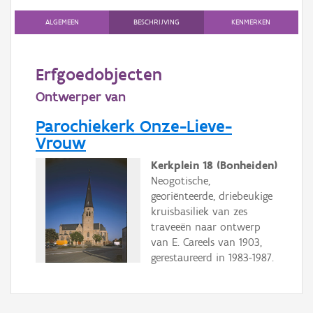
Gebeurtenis
ALGEMEEN
BESCHRIJVING
KENMERKEN
Persoon of collectief
Downloads
Erfgoedobjecten
Ontwerper van
Hergebruik
Parochiekerk Onze-Lieve-
Aanmelden
Vrouw
Kerkplein 18 (Bonheiden)
Neogotische,
georiënteerde, driebeukige
kruisbasiliek van zes
traveeën naar ontwerp
van E. Careels van 1903,
gerestaureerd in 1983-1987.