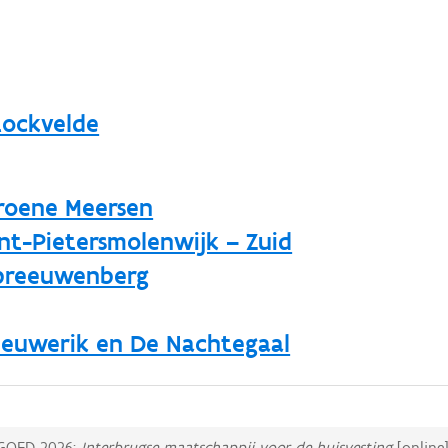
tockvelde
roene Meersen
nt-Pietersmolenwijk – Zuid
Spreeuwenberg
euwerik en De Nachtegaal
GOED 2026:
Interbrugse maatschappij voor de huisvesting
[online]