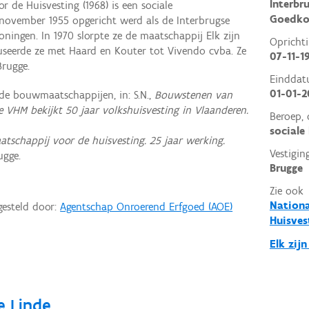
Interbr
 de Huisvesting (1968) is een sociale
Goedko
 november 1955 opgericht werd als de Interbrugse
ingen. In 1970 slorpte ze de maatschappij Elk zijn
Opricht
fuseerde ze met Haard en Kouter tot Vivendo cvba. Ze
07-11-1
Brugge.
Eindda
01-01-
nde bouwmaatschappijen, in: S.N.,
Bouwstenen van
e VHM bekijkt 50 jaar volkshuisvesting in Vlaanderen.
Beroep, 
sociale
atschappij voor de huisvesting. 25 jaar werking.
Vestigin
ugge.
Brugge
Zie ook
Nationa
gesteld door:
Agentschap Onroerend Erfgoed (AOE)
Huisves
Elk zijn
e Linde