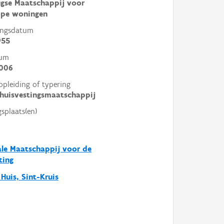
ugse Maatschappij voor
pe woningen
ingsdatum
955
tum
2006
opleiding of typering
 huisvestingsmaatschappij
gsplaats(en)
le Maatschappij voor de
ting
 Huis, Sint-Kruis