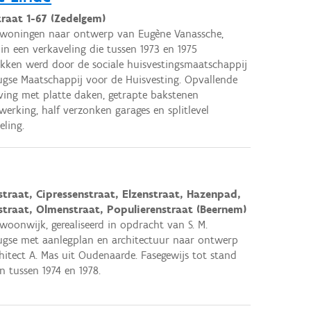
traat 1-67 (Zedelgem)
 woningen naar ontwerp van Eugène Vanassche,
 in een verkaveling die tussen 1973 en 1975
kken werd door de sociale huisvestingsmaatschappij
ugse Maatschappij voor de Huisvesting. Opvallende
ing met platte daken, getrapte bakstenen
erking, half verzonken garages en splitlevel
eling.
straat, Cipressenstraat, Elzenstraat, Hazenpad,
straat, Olmenstraat, Populierenstraat (Beernem)
 woonwijk, gerealiseerd in opdracht van S. M.
ugse met aanlegplan en architectuur naar ontwerp
hitect A. Mas uit Oudenaarde. Fasegewijs tot stand
 tussen 1974 en 1978.