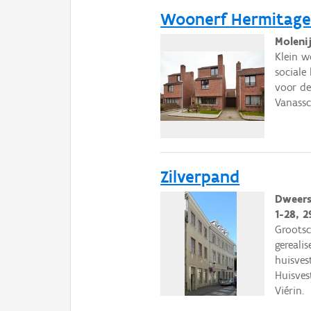
Woonerf Hermitag
Molenij
Klein w
sociale
voor de
Vanassc
Zilverpand
Dweers
1-28, 2
Grootsc
gereali
huisves
Huisves
Viérin.