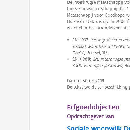
De Interbrugse Maatschappij voor
huisvestingsmaatschappij die 7
Maatschappij voor Goedkope won
Huis van St.-Kruis op. In 2006 
is actief in het arrondissement 
S.N. 1997: Monografieën erke
sociaal woonbeleid ’45-‘95. D
Deel 2
, Brussel, 117.
S.N. (1981):
S.M. Interbrugse ma
3.100 woningen gebouwd
, Br
Datum:
30-04-2019
De tekst wordt ter beschikking 
Erfgoedobjecten
Opdrachtgever van
Sociale woonwijk D