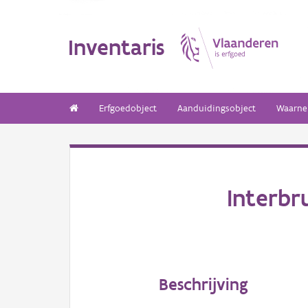
Inventaris
Erfgoedobject
Aanduidingsobject
Waarne
Interbr
Beschrijving