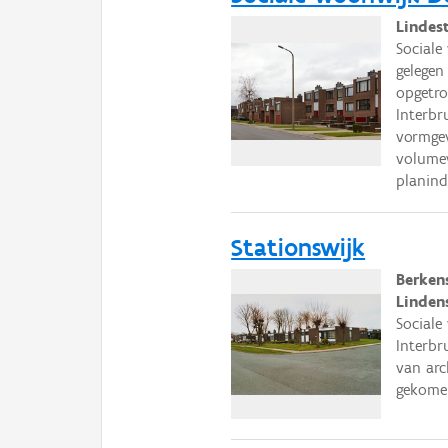
Lindes
Sociale
gelegen
opgetro
Interbr
vormgev
volumew
planind
Stationswijk
Berken
Linden
Sociale
Interbr
van arc
gekomen