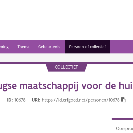
ming
Thema
Gebeurtenis
Persoon of collectief
COLLECTIEF
ugse maatschappij voor de hui
ID
10678
URI
https://id.erfgoed.net/personen/10678
Oorspro