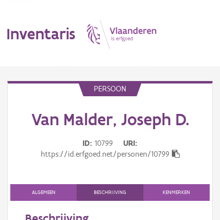
Inventaris
MENU
PERSOON
Van Malder, Joseph D.
Erfgoedobject
Aanduidingsobject
ID
10799
URI
https://id.erfgoed.net/personen/10799
Waarneming
Thema
ALGEMEEN
BESCHRIJVING
KENMERKEN
Gebeurtenis
Beschrijving