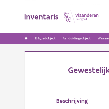
Inventaris
Erfgoedobject
Aanduidingsobject
Waarne
Gewestelij
Beschrijving