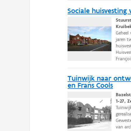
Sociale huisvesting 
Stuurs
Kruibe
Geheel 
jaren t
huisves
Huisves
Franço
Tuinwijk naar ontw
en Frans Cools
Bazelst
1-27, 
Tuinwij
gereali
Geweste
van arc