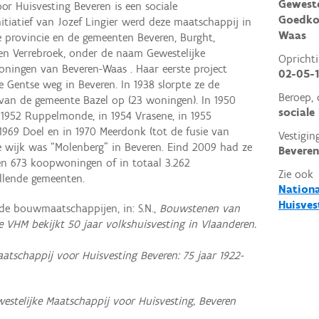
Geweste
or Huisvesting Beveren is een sociale
Goedko
itiatief van Jozef Lingier werd deze maatschappij in
Waas
e provincie en de gemeenten Beveren, Burght,
 en Verrebroek, onder de naam Gewestelijke
Opricht
ningen van Beveren-Waas . Haar eerste project
02-05-
 Gentse weg in Beveren. In 1938 slorpte ze de
Beroep, 
van de gemeente Bazel op (23 woningen). In 1950
sociale
 1952 Ruppelmonde, in 1954 Vrasene, in 1955
 1969 Doel en in 1970 Meerdonk (tot de fusie van
Vestigin
se wijk was “Molenberg” in Beveren. Eind 2009 had ze
Beveren
 673 koopwoningen of in totaal 3.262
Zie ook
llende gemeenten.
Nationa
Huisves
nde bouwmaatschappijen, in: S.N.,
Bouwstenen van
e VHM bekijkt 50 jaar volkshuisvesting in Vlaanderen.
aatschappij voor Huisvesting Beveren: 75 jaar 1922-
westelijke Maatschappij voor Huisvesting, Beveren