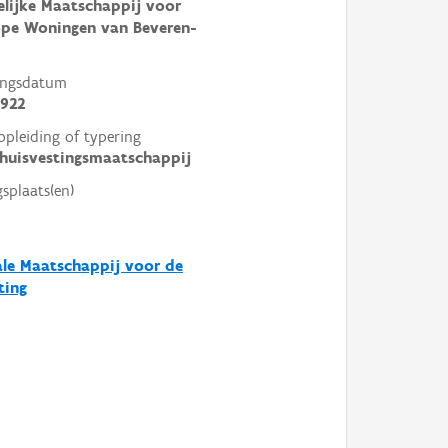
lijke Maatschappij voor
pe Woningen van Beveren-
ingsdatum
1922
opleiding of typering
 huisvestingsmaatschappij
gsplaats(en)
le Maatschappij voor de
ting