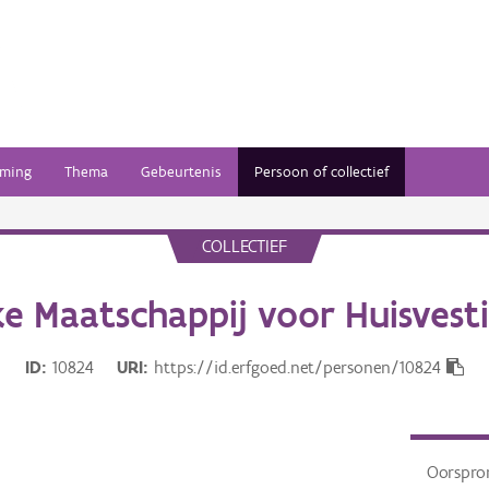
ming
Thema
Gebeurtenis
Persoon of collectief
COLLECTIEF
ke Maatschappij voor Huisvest
ID
10824
URI
https://id.erfgoed.net/personen/10824
Oorspro