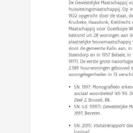
De Gewestelijke Maatschappij vo
huisvestingsmaatschappij. Op in
1922 opgericht door de staat, d
Kruibeke, Haasdonk, Kieldrecht
Maatschappij voor Goedkope Wo
bestond uit 28 woningen aan de
plaatselijke bouwmaatschappij 
sloot de gemeente Kallo aan, in
Steendorp en in 1957 Belsele, in
1977). De eerste grote naoorlog
2.589 huurwoningen gebouwd en
woongelegenheden in 13 verschi
S.N. 1997: Monografieën erke
sociaal woonbeleid ’45-‘95. D
Deel 2
, Brussel, 88.
S.N. s.d. (1997):
Gewestelijke M
1997
, Beveren.
S.N. 2015:
Visitatierapport Ge
[online],