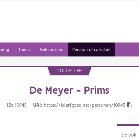
ming
Thema
Gebeurtenis
Persoon of collectief
COLLECTIEF
De Meyer - Prims
ID
10945
URI
https://id.erfgoed.net/personen/10945
Zie ook