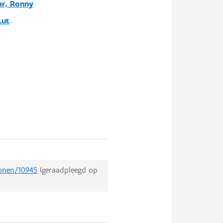
er, Ronny
Lut
sonen/10945
(geraadpleegd op