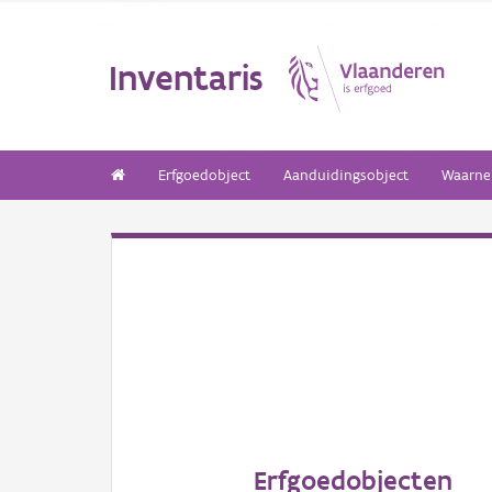
Inventaris
Erfgoedobject
Aanduidingsobject
Waarne
Erfgoedobjecten