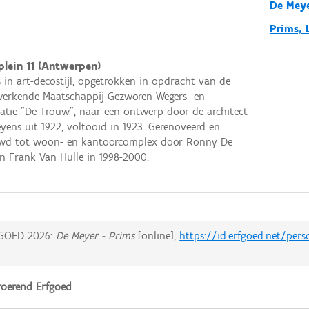
De Mey
Prims, 
plein 11 (Antwerpen)
 in art-decostijl, opgetrokken in opdracht van de
erkende Maatschappij Gezworen Wegers- en
atie "De Trouw", naar een ontwerp door de architect
eyens uit 1922, voltooid in 1923. Gerenoveerd en
wd tot woon- en kantoorcomplex door Ronny De
n Frank Van Hulle in 1998-2000.
GOED 2026:
De Meyer - Prims
[online],
https://id.erfgoed.net/per
oerend Erfgoed