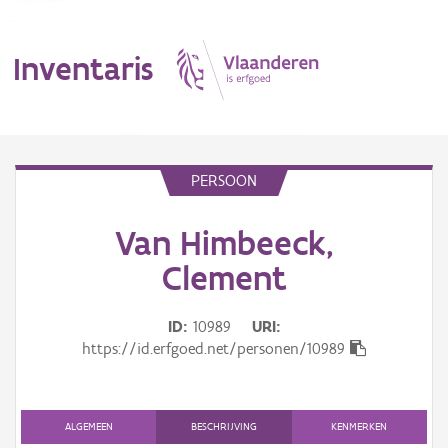
Inventaris
MENU
PERSOON
Van Himbeeck,
Erfgoedobject
Clement
Aanduidingsobject
ID
10989
URI
Waarneming
https://id.erfgoed.net/personen/10989
Thema
Gebeurtenis
ALGEMEEN
BESCHRIJVING
KENMERKEN