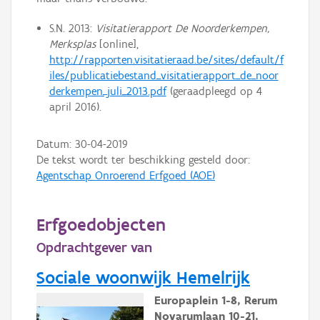
S.N. 2013:
Visitatierapport De Noorderkempen,
Merksplas
[online],
http://rapporten.visitatieraad.be/sites/default/f
iles/publicatiebestand_visitatierapport_de_noor
derkempen_juli_2013.pdf
(geraadpleegd op 4
april 2016).
Datum:
30-04-2019
De tekst wordt ter beschikking gesteld door:
Agentschap Onroerend Erfgoed (AOE)
Erfgoedobjecten
Opdrachtgever van
Sociale woonwijk Hemelrijk
Europaplein 1-8, Rerum
Novarumlaan 10-21,