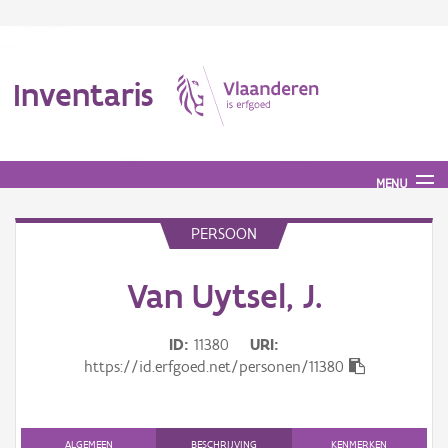
Inventaris
MENU
PERSOON
Erfgoedobject
Van Uytsel, J.
Aanduidingsobject
ID
11380
URI
Waarneming
https://id.erfgoed.net/personen/11380
Thema
Gebeurtenis
ALGEMEEN
BESCHRIJVING
KENMERKEN