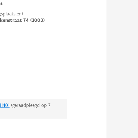
ct
gsplaats(en)
ikenstraat 74 (2003)
11401
(geraadpleegd op
7