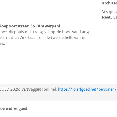
archite
Vestigin
Reet, E
Koepoortstraat 36 (Antwerpen)
oneel diephuis met trapgevel op de hoek van Lange
tstraat en Zirkstraat, uit de tweede helft van de
uw.
GOED 2026:
Verbruggen
[online],
https://id.erfgoed.net/personen/
oerend Erfgoed