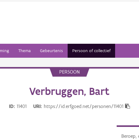
ming
Thema
Gebeurtenis
Persoon of collectief
PERSOON
Verbruggen, Bart
ID
11401
URI
https://id.erfgoed.net/personen/11401
Beroep, 