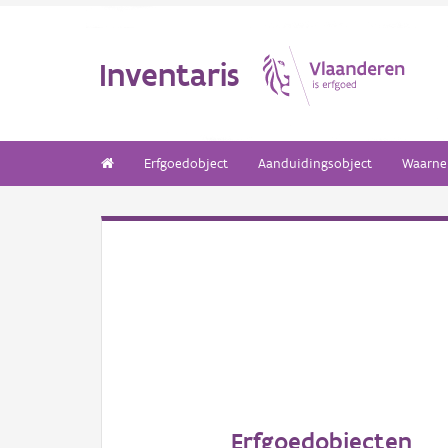
Inventaris
Erfgoedobject
Aanduidingsobject
Waarne
Erfgoedobjecten