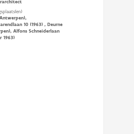
urarchitect
gsplaats(en)
Antwerpen),
arendlaan 10 (1963) , Deurne
pen), Alfons Schneiderlaan
r 1963)