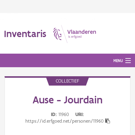
Inventaris
MENU
COLLECTIEF
Erfgoedobject
Ause - Jourdain
Aanduidingsobject
Waarneming
ID
11960
URI
https://id.erfgoed.net/personen/11960
Thema