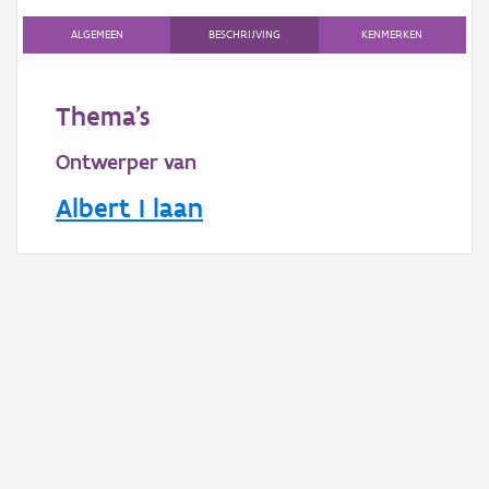
Gebeurtenis
ALGEMEEN
BESCHRIJVING
KENMERKEN
Persoon of collectief
Downloads
Thema's
Hergebruik
Ontwerper van
Aanmelden
Albert I laan