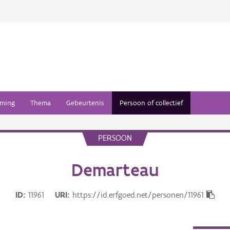
ming
Thema
Gebeurtenis
Persoon of collectief
PERSOON
Demarteau
ID
11961
URI
https://id.erfgoed.net/personen/11961