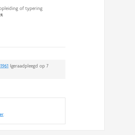
opleiding of typering
ct
11961
(geraadpleegd op
7
er
.