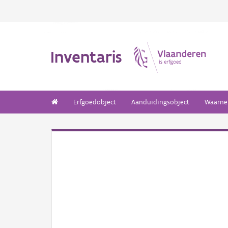
Inventaris
Erfgoedobject
Aanduidingsobject
Waarne