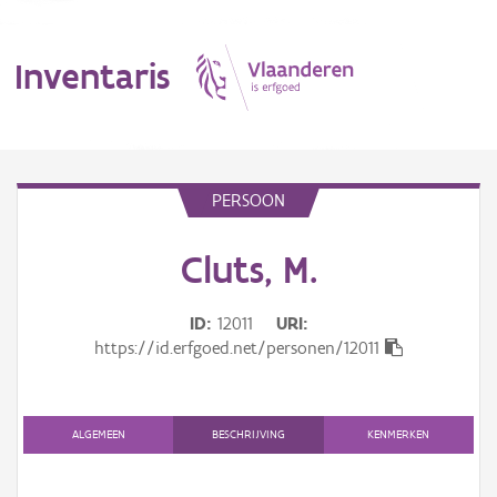
Inventaris
MENU
PERSOON
Cluts, M.
Erfgoedobject
Aanduidingsobject
ID
12011
URI
https://id.erfgoed.net/personen/12011
Waarneming
Thema
ALGEMEEN
BESCHRIJVING
KENMERKEN
Gebeurtenis