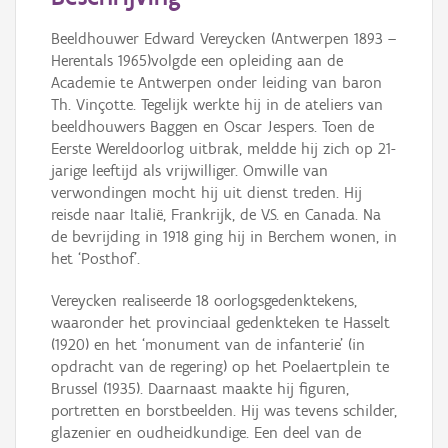
Persoon of collectief
Beeldhouwer Edward Vereycken (Antwerpen 1893 –
Downloads
Herentals 1965)volgde een opleiding aan de
Academie te Antwerpen onder leiding van baron
Hergebruik
Th. Vinçotte. Tegelijk werkte hij in de ateliers van
beeldhouwers Baggen en Oscar Jespers. Toen de
Aanmelden
Eerste Wereldoorlog uitbrak, meldde hij zich op 21-
jarige leeftijd als vrijwilliger. Omwille van
verwondingen mocht hij uit dienst treden. Hij
reisde naar Italië, Frankrijk, de V.S. en Canada. Na
de bevrijding in 1918 ging hij in Berchem wonen, in
het ‘Posthof’.
Vereycken realiseerde 18 oorlogsgedenktekens,
waaronder het provinciaal gedenkteken te Hasselt
(1920) en het ‘monument van de infanterie’ (in
opdracht van de regering) op het Poelaertplein te
Brussel (1935). Daarnaast maakte hij figuren,
portretten en borstbeelden. Hij was tevens schilder,
glazenier en oudheidkundige. Een deel van de