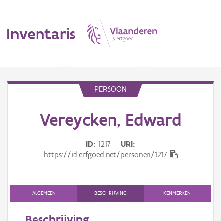
Inventaris
MENU
PERSOON
Vereycken, Edward
Erfgoedobject
Aanduidingsobject
ID
1217
URI
https://id.erfgoed.net/personen/1217
Waarneming
Thema
ALGEMEEN
BESCHRIJVING
KENMERKEN
Gebeurtenis
Beschrijving