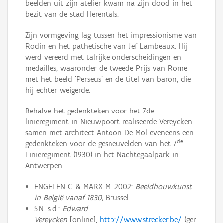
beelden uit zijn atelier kwam na zijn dood in het
bezit van de stad Herentals.
Zijn vormgeving lag tussen het impressionisme van
Rodin en het pathetische van Jef Lambeaux. Hij
werd vereerd met talrijke onderscheidingen en
medailles, waaronder de tweede Prijs van Rome
met het beeld ‘Perseus’ en de titel van baron, die
hij echter weigerde.
Behalve het gedenkteken voor het 7de
linieregiment in Nieuwpoort realiseerde Vereycken
samen met architect Antoon De Mol eveneens een
de
gedenkteken voor de gesneuvelden van het 7
Linieregiment (1930) in het Nachtegaalpark in
Antwerpen.
ENGELEN C. & MARX M. 2002:
Beeldhouwkunst
in België vanaf 1830,
Brussel.
S.N. s.d.:
Edward
Vereycken
[online],
http://www.strecker.be/
(ger