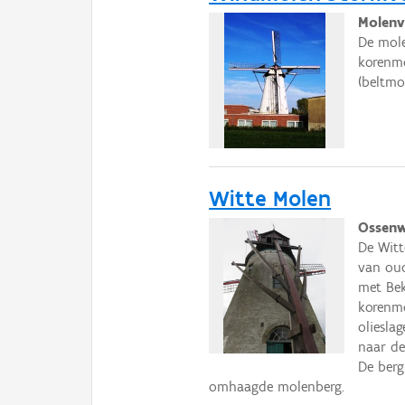
Molenv
De mole
korenmo
(beltmo
Witte Molen
Ossenw
De Witt
van oud
met Bek
korenmo
oliesla
naar de
De berg
omhaagde molenberg.