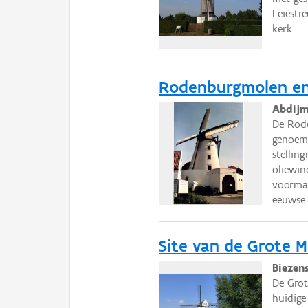
Leiestr
kerk.
Rodenburgmolen e
Abdijm
De Rod
genoemd
stellin
oliewin
voormal
eeuwse
Site van de Grote 
Biezen
De Grot
huidige