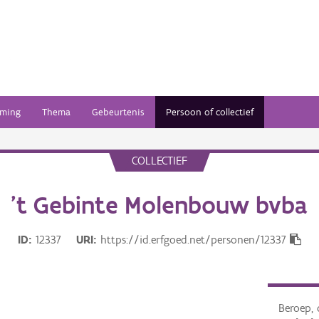
ming
Thema
Gebeurtenis
Persoon of collectief
COLLECTIEF
't Gebinte Molenbouw bvba
ID
12337
URI
https://id.erfgoed.net/personen/12337
Beroep, 