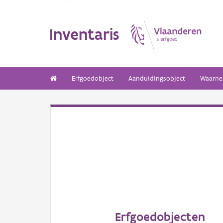
Inventaris
Erfgoedobject
Aanduidingsobject
Waarne
Erfgoedobjecten