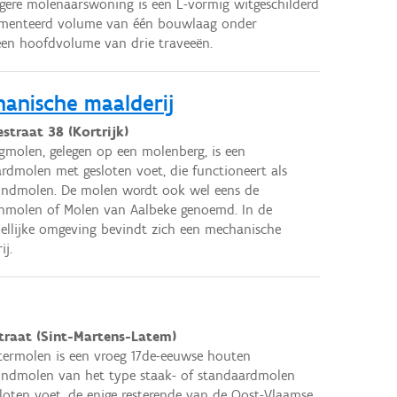
gere molenaarswoning is een L-vormig witgeschilderd
ementeerd volume van één bouwlaag onder
een hoofdvolume van drie traveeën.
anische maalderij
straat 38 (Kortrijk)
molen, gelegen op een molenberg, is een
rdmolen met gesloten voet, die functioneert als
indmolen. De molen wordt ook wel eens de
nmolen of Molen van Aalbeke genoemd. In de
llijke omgeving bevindt zich een mechanische
ij.
traat (Sint-Martens-Latem)
ermolen is een vroeg 17de-eeuwse houten
ndmolen van het type staak- of standaardmolen
loten voet, de enige resterende van de Oost-Vlaamse