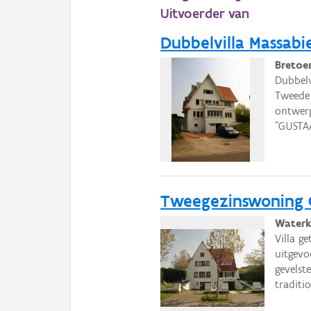
Uitvoerder van
Dubbelvilla Massabie
Bretoe
Dubbelv
Tweede 
ontwerp
"GUSTA
Tweegezinswoning C
Waterk
Villa g
uitgev
gevelste
traditio