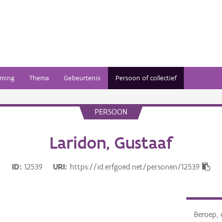
ming
Thema
Gebeurtenis
Persoon of collectief
PERSOON
Laridon, Gustaaf
ID
12539
URI
https://id.erfgoed.net/personen/12539
Beroep, 