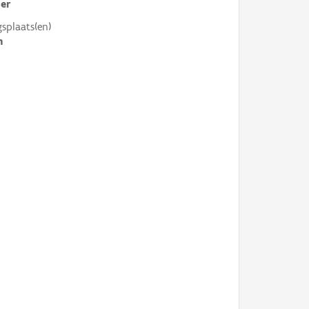
er
gsplaats(en)
n