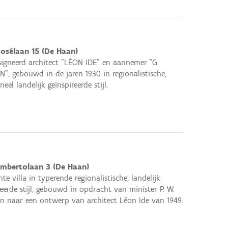
Josélaan 15 (De Haan)
esigneerd architect "LÉON IDE" en aannemer "G.
", gebouwd in de jaren 1930 in regionalistische,
neel landelijk geïnspireerde stijl.
Umbertolaan 3 (De Haan)
te villa in typerende regionalistische, landelijk
reerde stijl, gebouwd in opdracht van minister P. W.
en naar een ontwerp van architect Léon Ide van 1949.