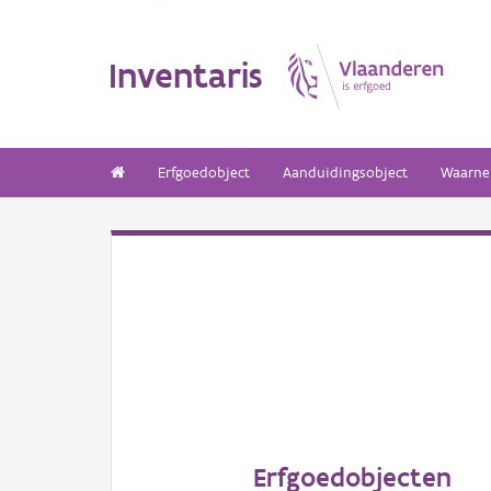
Inventaris
Erfgoedobject
Aanduidingsobject
Waarne
Erfgoedobjecten