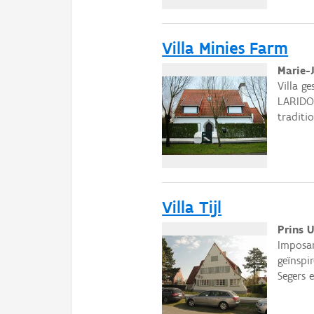
Villa Minies Farm
Marie-
Villa g
LARIDON
traditio
Villa Tijl
Prins 
Imposan
geïnspi
Segers 