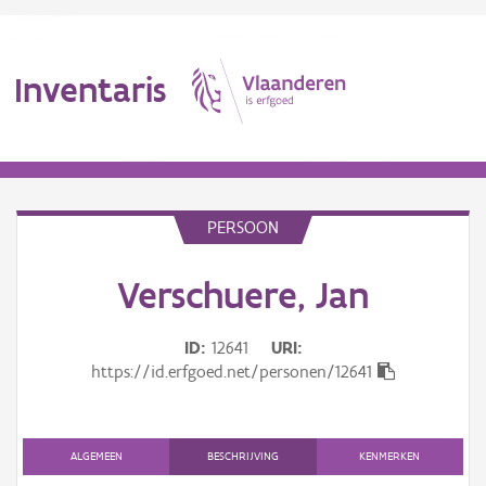
Inventaris
MENU
PERSOON
Erfgoedobject
Verschuere, Jan
Aanduidingsobject
ID
12641
URI
https://id.erfgoed.net/personen/12641
Waarneming
Thema
ALGEMEEN
BESCHRIJVING
KENMERKEN
Gebeurtenis