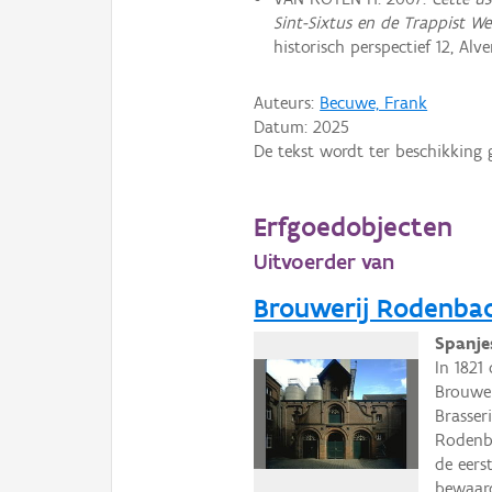
Sint-Sixtus en de Trappist Wes
historisch perspectief 12, Alv
Auteurs:
Becuwe, Frank
Datum:
2025
De tekst wordt ter beschikking 
Erfgoedobjecten
Uitvoerder van
Brouwerij Rodenba
Spanjes
In 1821
Brouwer
Brasseri
Rodenb
de eers
bewaard