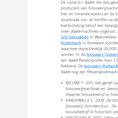
De
Usine G.J. Baele
, die was gev
producent van brouwerijmachines
bier en minerale waters en de da
doorbraak van de bierfles na d
bierbotteling betrof een belangr
meer
Baele
-machines uitgerust.
Sint-Sixtusabdij
in Westvleteren
Rodenbach
in Roeselare stonde
waarmee respectievelijk 20.000
worden. In de
brouwerij Costen
een
Baele
-flessenspoeler (van 3
bekkens). De
brouwerij Roeland
Baele
nog een flessenspoelmachin
BECUWE F. 2011:
Het gerief v
brouwerijmachines en -benod
Vlaamse brouwbe­drijf in histo
VANDEWALLE C. 2008:
De dol
brouwerij Sint-Henricus - De 
brouwbe­drijf in historisch pe
VAN ROYEN H. 2007:
Cette u