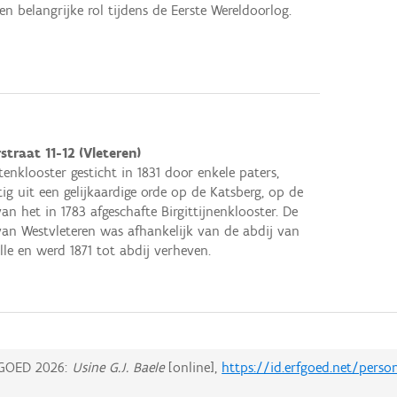
een belangrijke rol tijdens de Eerste Wereldoorlog.
traat 11-12 (Vleteren)
tenklooster gesticht in 1831 door enkele paters,
ig uit een gelijkaardige orde op de Katsberg, op de
van het in 1783 afgeschafte Birgittijnenklooster. De
 van Westvleteren was afhankelijk van de abdij van
le en werd 1871 tot abdij verheven.
GOED 2026:
Usine G.J. Baele
[online],
https://id.erfgoed.net/perso