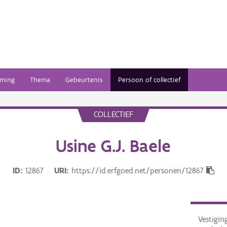
ming
Thema
Gebeurtenis
Persoon of collectief
COLLECTIEF
Usine G.J. Baele
ID
12867
URI
https://id.erfgoed.net/personen/12867
Vestigin