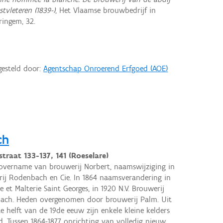
tvleteren (1839-)
, Het Vlaamse brouwbe­drijf in
eringem, 32.
gesteld door:
Agentschap Onroerend Erfgoed (AOE)
ch
traat 133-137, 141 (Roeselare)
 overname van brouwerij Norbert, naamswijziging in
ij Rodenbach en Cie. In 1864 naamsverandering in
e et Malterie Saint Georges, in 1920 N.V. Brouwerij
ach. Heden overgenomen door brouwerij Palm. Uit
te helft van de 19de eeuw zijn enkele kleine kelders
. Tussen 1864-1877 oprichting van volledig nieuw