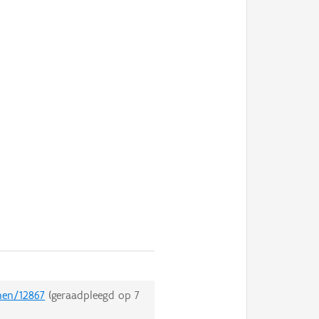
nen/12867
(geraadpleegd op
7