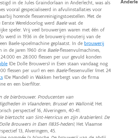
Anderle
estigd in de Jules Graindorlaan in Anderlecht, was als
 vooral gespecialiseerd in afvulinstallaties voor
arbij horende flessenreinigingstoestellen. Met de
e Eerste Wereldoorlog werd
Baele
wat de
ijke speler. Vrij veel brouwerijen waren met één of
 Zo werd in 1936 in de brouwerij-mouterij van de
 een Baele-spoelmachine geplaatst. In de
brouwerij
n in de jaren 1960 drie
Baele
-flessenvulmachines,
, 24.000 en 28.000 flessen per uur gevuld konden
oble
(De Dolle Brouwers) in Esen staan vandaag nog
.500 flessen per uur) en een
Baele
-flessenvuller (met 24
ts
(De Mandel) in Wakken herbergt van de firma
e en een bierfilter.
an de bierbrouwer. Producenten van
igdheden in Vlaanderen, Brussel en Wallonië
, Het
risch perspectief 16, Alveringem, 40-41.
le biertocht van Sint-Henricus en zijn Arabier(en). De
Dolle Brouwers in Esen (1835-heden)
, Het Vlaamse
rspectief 13, Alveringem, 45.
sine nommée la blanche.
De brouwerij van de abdij