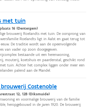
s met tuin
laats 16 (Dentergem)
ige brouwerij Roelandts met tuin. De oorsprong van
wersfamilie Roelandts ligt in Aalst en gaat terug tot
 eeuw. De traditie wordt aan de opeenvolgende
ies van vader op zoon doorgegeven.
ijcomplex bestaande uit een herenwoning,
ij, mouterij, koetshuis en paardenstal, geschikt rond
 met tuin. Achter het complex liggen onder meer een
ilanden palend aan de Mandel.
brouwerij Costenoble
arestraat 12, 12B (Diksmuide)
swoning en voormalige brouwerij van de familie
ble, heropgebouwd in de jaren 1920. De brouwerij