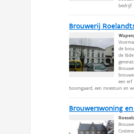
bedrijf.
Brouwerij Roelandt
Wapenp
Voormal
de brou
de 16de
generat
Brouwer
brouwer
een erf
boomgaard, een moestuin en we
Brouwerswoning en 
Roesel
Brouwer
Costeno