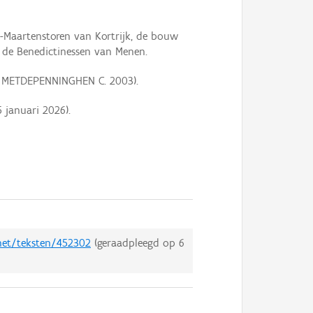
t-Maartenstoren van Kortrijk, de bouw
n de Benedictinessen van Menen.
en METDEPENNINGHEN C. 2003).
5 januari 2026
).
.net/teksten/452302
(geraadpleegd op
6