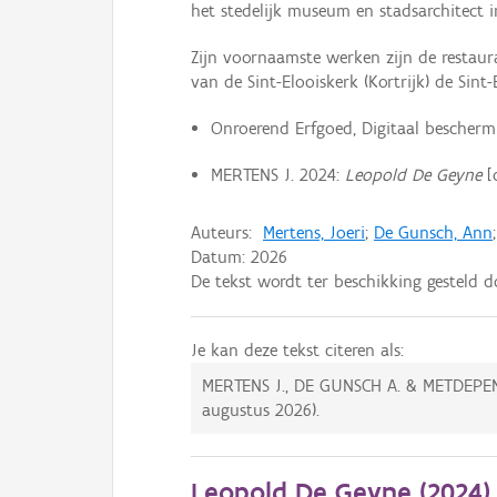
het stedelijk museum en stadsarchitect in
Zijn voornaamste werken zijn de restaur
van de Sint-Elooiskerk (Kortrijk) de Si
Onroerend Erfgoed, Digitaal bescherm
MERTENS J. 2024:
Leopold De Geyne
[
Auteurs:
Mertens, Joeri
;
De Gunsch, Ann
Datum:
2026
De tekst wordt ter beschikking gesteld 
Je kan deze tekst citeren als:
MERTENS J., DE GUNSCH A. & METDEP
augustus 2026
).
Leopold De Geyne (
2024
)