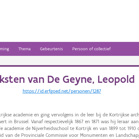
ming
Thema
Gebeurtenis
Persoon of collectief
ksten van
De Geyne, Leopold
https://id.erfgoed.net/personen/1287
jkse academie en ging vervolgens in de leer bij de Kortrijkse arc
ert in Brussel. Vanaf respectievelijk 1867 en 1871 was hij leraar aa
de academie de Nijverheidsschool te Kortrijk en van 1899 tot 1910 
nd lid van de Provinciale Commissie voor Monumenten en Landschapp