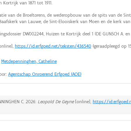
 Kortrijk van 1871 tot 1911.
atie van de Broeltorens, de wederopbouw van de spits van de Sin
nt-Baafskerk van Lauwe, de Sint-Elooiskerk van Moen en de kerk va
ingsdossier DW002244, Huizen te Kortrijk deel 1 (DE GUNSCH A. 
online],
https://id.erfgoed.net/teksten/436540
(geraadpleegd op
1
;
Metdepenninghen, Catheline
door:
Agentschap Onroerend Erfgoed (AOE)
ENNINGHEN C.
2026:
Leopold De Geyne
[online],
https://id.erfgoed