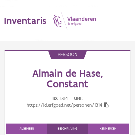
Inventaris
MENU
PERSOON
Almain de Hase,
Erfgoedobject
Constant
Aanduidingsobject
ID
1314
URI
Waarneming
https://id.erfgoed.net/personen/1314
Thema
Gebeurtenis
ALGEMEEN
BESCHRIJVING
KENMERKEN