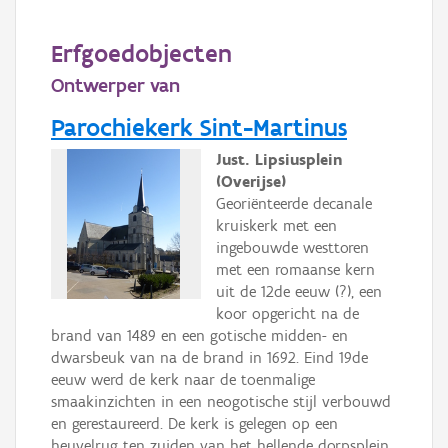
Persoon of collectief
Erfgoedobjecten
Downloads
Ontwerper van
Hergebruik
Parochiekerk Sint-Martinus
Aanmelden
Just. Lipsiusplein
(Overijse)
Georiënteerde decanale
kruiskerk met een
ingebouwde westtoren
met een romaanse kern
uit de 12de eeuw (?), een
koor opgericht na de
brand van 1489 en een gotische midden- en
dwarsbeuk van na de brand in 1692. Eind 19de
eeuw werd de kerk naar de toenmalige
smaakinzichten in een neogotische stijl verbouwd
en gerestaureerd. De kerk is gelegen op een
heuvelrug ten zuiden van het hellende dorpsplein.