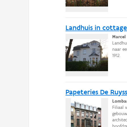
Landhuis in cottages
Marcel
Landhui
naar ee
1912.
Papeteries De Ruys
Lombar
Filiaal
gebouw 
archite
hoofdze