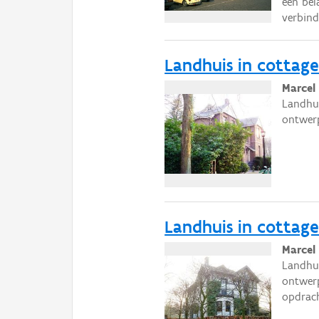
een bel
verbin
Landhuis in cottages
Marcel
Landhui
ontwerp
Landhuis in cottages
Marcel
Landhui
ontwerp
opdrach