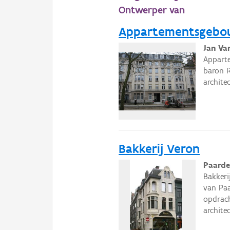
Ontwerper van
Appartementsgebouw
Jan Va
Apparte
baron R
archite
Bakkerij Veron
Paarde
Bakkeri
van Pa
opdrach
archite