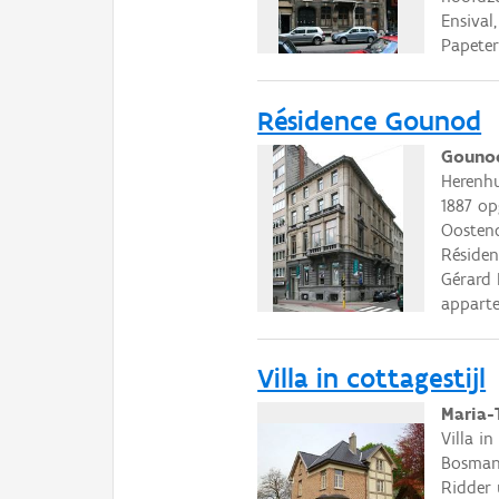
Ensival
Papeter
Résidence Gounod
Gounod
Herenhu
1887 o
Oostend
Résiden
Gérard 
apparte
Villa in cottagestijl
Maria-
Villa i
Bosmans
Ridder 