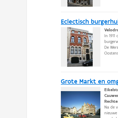
Eclectisch burgerhu
Velodr
In 1911
burgerw
De Wers
Oostens
Grote Markt en om
Eikels
Cauwen
Rechtes
Na de v
nieuwe 