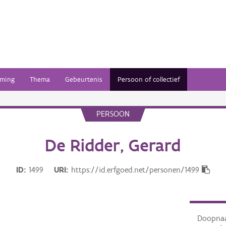
ming
Thema
Gebeurtenis
Persoon of collectief
PERSOON
De Ridder, Gerard
ID
1499
URI
https://id.erfgoed.net/personen/1499
Doopna