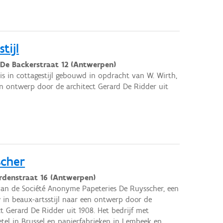
tijl
 De Backerstraat 12 (Antwerpen)
s in cottagestijl gebouwd in opdracht van W. Wirth,
n ontwerp door de architect Gerard De Ridder uit
scher
denstraat 16 (Antwerpen)
 van de Société Anonyme Papeteries De Ruysscher, een
in beaux-artsstijl naar een ontwerp door de
ct Gerard De Ridder uit 1908. Het bedrijf met
tel in Brussel en papierfabrieken in Lembeek en