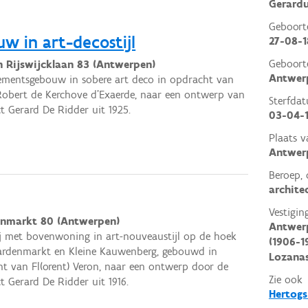
Gerardu
Geboor
 in art-decostijl
27-08-1
Geboort
n Rijswijcklaan 83 (Antwerpen)
Antwer
mentsgebouw in sobere art deco in opdracht van
obert de Kerchove d’Exaerde, naar een ontwerp van
Sterfda
ct Gerard De Ridder uit 1925.
03-04-
Plaats v
Antwer
Beroep, 
archite
Vestigin
nmarkt 80 (Antwerpen)
Antwerp
j met bovenwoning in art-nouveaustijl op de hoek
(1906-1
ardenmarkt en Kleine Kauwenberg, gebouwd in
Lozanas
t van Fl(orent) Veron, naar een ontwerp door de
Zie ook
ct Gerard De Ridder uit 1916.
Hertogs