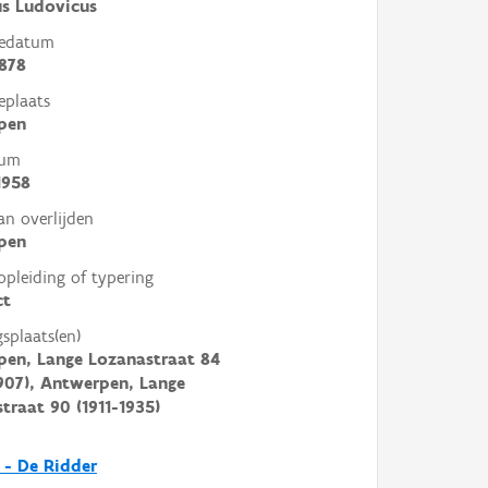
s Ludovicus
tedatum
878
eplaats
pen
tum
1958
an overlijden
pen
opleiding of typering
ct
gsplaats(en)
en, Lange Lozanastraat 84
907), Antwerpen, Lange
traat 90 (1911-1935)
 - De Ridder