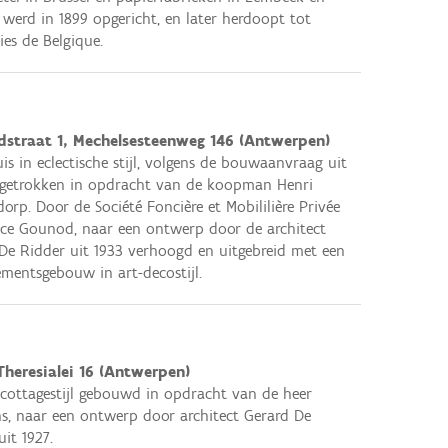
, werd in 1899 opgericht, en later herdoopt tot
ies de Belgique.
straat 1, Mechelsesteenweg 146 (Antwerpen)
is in eclectische stijl, volgens de bouwaanvraag uit
pgetrokken in opdracht van de koopman Henri
orp. Door de Société Foncière et Mobililière Privée
ce Gounod, naar een ontwerp door de architect
De Ridder uit 1933 verhoogd en uitgebreid met een
mentsgebouw in art-decostijl.
Theresialei 16 (Antwerpen)
n cottagestijl gebouwd in opdracht van de heer
, naar een ontwerp door architect Gerard De
uit 1927.