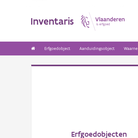
Inventaris
Erfgoedobject
Aanduidingsobject
Waarne
Erfgoedobjecten