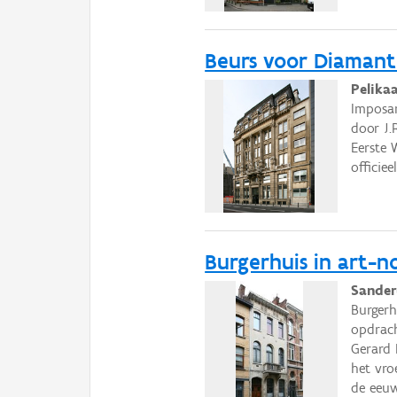
Beurs voor Diaman
Pelika
Imposan
door J.
Eerste 
officie
Burgerhuis in art-n
Sander
Burgerh
opdrach
Gerard 
het vro
de eeuw