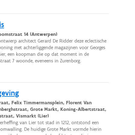
is
oomstraat 14 (Antwerpen)
 ontwierp architect Gerard De Ridder deze eclectische
oning met achterliggende magazijnen voor Georges
ier, een koopman die op dat moment in de
traat 7 woonde, eveneens in Zurenborg.
geving
traat, Felix Timmermansplein, Florent Van
berghstraat, Grote Markt, Koning-Albertstraat,
traat, Vismarkt (Lier)
erheffing van Lier tot stad in 1212, ontstond een
omwalling. De huidige Grote Markt vormde hierin