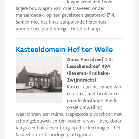
kleine gevel met twee
lagere bouwlagen van drie traveeën onder
mansardedak, op een gevelsteen gedateerd 1714.
Samen met het links aanpalende herenhuis
vormde het pand vroeger Hotel Schamp.
Kasteeldomein Hof ter Welle
Anna Piersdreef 1-2,
Lesseliersdreef 49A
(Beveren-Kruibeke-
Zwijndrecht)
Kasteel aan het einde van
een dreef met beuken en
paardenkastanjes. Brede
ovale omwalling
waarbinnen een ruime, trapezoïdale voorkoer met
schoolgebouwen en ten oosten ervan - bereikbaar
langs een bakstenen brug op drie korfbogen - het
kasteel op rechthoekige plattegrond.