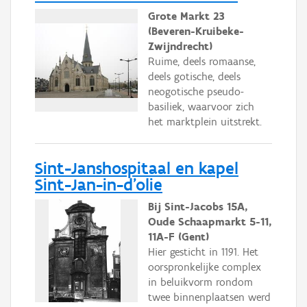
Grote Markt 23
(Beveren-Kruibeke-
Zwijndrecht)
Ruime, deels romaanse,
deels gotische, deels
neogotische pseudo-
basiliek, waarvoor zich
het marktplein uitstrekt.
Sint-Janshospitaal en kapel
Sint-Jan-in-d'olie
Bij Sint-Jacobs 15A,
Oude Schaapmarkt 5-11,
11A-F (Gent)
Hier gesticht in 1191. Het
oorspronkelijke complex
in beluikvorm rondom
twee binnenplaatsen werd