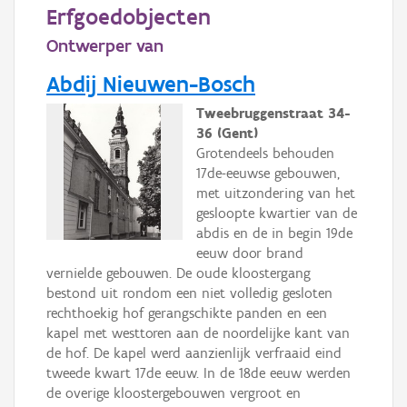
Persoon of collectief
Erfgoedobjecten
Ontwerper van
Downloads
Abdij Nieuwen-Bosch
Hergebruik
Tweebruggenstraat 34-
Aanmelden
36 (Gent)
Grotendeels behouden
17de-eeuwse gebouwen,
met uitzondering van het
gesloopte kwartier van de
abdis en de in begin 19de
eeuw door brand
vernielde gebouwen. De oude kloostergang
bestond uit rondom een niet volledig gesloten
rechthoekig hof gerangschikte panden en een
kapel met westtoren aan de noordelijke kant van
de hof. De kapel werd aanzienlijk verfraaid eind
tweede kwart 17de eeuw. In de 18de eeuw werden
de overige kloostergebouwen vergroot en