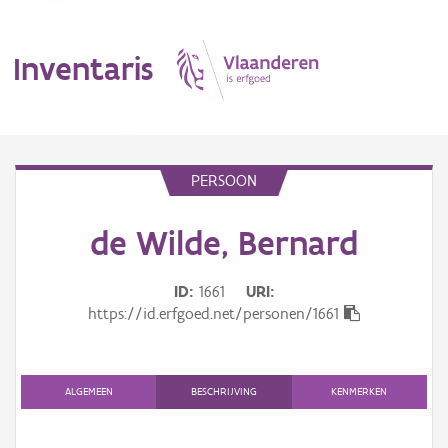
Inventaris
MENU
PERSOON
de Wilde, Bernard
Erfgoedobject
Aanduidingsobject
ID
1661
URI
https://id.erfgoed.net/personen/1661
Waarneming
Thema
ALGEMEEN
BESCHRIJVING
KENMERKEN
Gebeurtenis