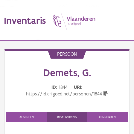
Inventaris
MENU
PERSOON
Demets, G.
Erfgoedobject
Aanduidingsobject
ID
1844
URI
https://id.erfgoed.net/personen/1844
Waarneming
Thema
ALGEMEEN
BESCHRIJVING
KENMERKEN
Gebeurtenis