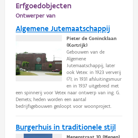
Persoon of collectief
Erfgoedobjecten
Ontwerper van
Downloads
Algemene Jutemaatschappij
Hergebruik
Pieter de Conincklaan
Aanmelden
(Kortrijk)
Gebouwen van de
Algemene
Jutemaatschappij, later
ook Vetex: in 1923 ververij
(?); in 1931 afsluitingsmuur
en in 1937 uitgebreid met
een spinnerij voor Vetex naar ontwerp van ing. G.
Demets; heden worden een aantal
bedrijfsgebouwen gesloopt voor woonproject.
Burgerhuis in traditionele stijl
Menenstraat 10 (Menen)