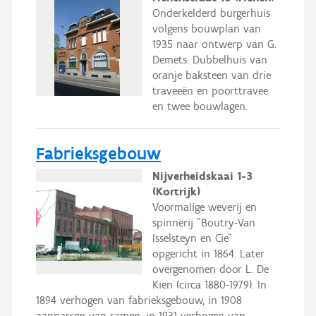
Onderkelderd burgerhuis
volgens bouwplan van
1935 naar ontwerp van G.
Demets. Dubbelhuis van
oranje baksteen van drie
traveeën en poorttravee
en twee bouwlagen.
Fabrieksgebouw
Nijverheidskaai 1-3
(Kortrijk)
Voormalige weverij en
spinnerij "Boutry-Van
Isselsteyn en Cie"
opgericht in 1864. Later
overgenomen door L. De
Kien (circa 1880-1979). In
1894 verhogen van fabrieksgebouw, in 1908
aanpassen van ramen, in 1931 verhogen van