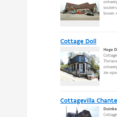
ontwerp
souterr
boven n
Cottage Doll
Hoge D
Cottag
Thiriar
ontwerp
zie opsc
Cottagevilla Chante
Duinke
Cottag