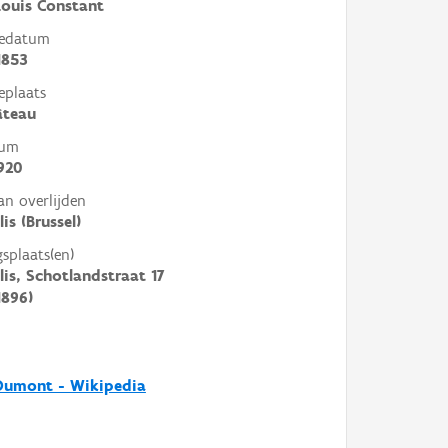
Louis Constant
tedatum
1853
eplaats
âteau
tum
920
an overlijden
lis (Brussel)
gsplaats(en)
llis, Schotlandstraat 17
1896)
Dumont - Wikipedia