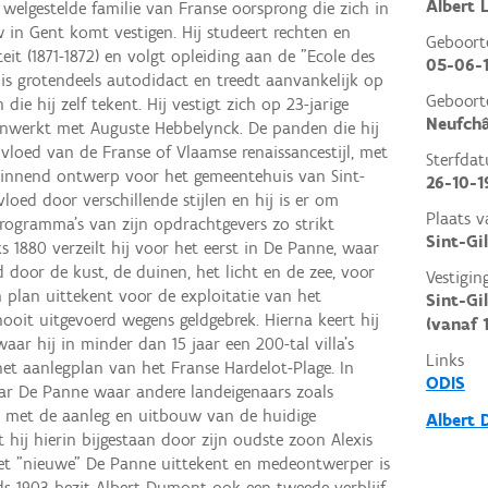
Albert 
welgestelde familie van Franse oorsprong die zich in
w in Gent komt vestigen. Hij studeert rechten en
Geboor
teit (1871-1872) en volgt opleiding aan de "Ecole des
05-06-
j is grotendeels autodidact en treedt aanvankelijk op
Geboort
e hij zelf tekent. Hij vestigt zich op 23-jarige
Neufch
menwerkt met Auguste Hebbelynck. De panden die hij
vloed van de Franse of Vlaamse renaissancestijl, met
Sterfda
winnend ontwerp voor het gemeentehuis van Sint-
26-10-1
nvloed door verschillende stijlen en hij is er om
Plaats v
rogramma's van zijn opdrachtgevers zo strikt
Sint-Gil
s 1880 verzeilt hij voor het eerst in De Panne, waar
d door de kust, de duinen, het licht en de zee, voor
Vestigin
 plan uittekent voor de exploitatie van het
Sint-Gi
ooit uitgevoerd wegens geldgebrek. Hierna keert hij
(vanaf 
ar hij in minder dan 15 jaar een 200-tal villa's
Links
 het aanlegplan van het Franse Hardelot-Plage. In
ODIS
naar De Panne waar andere landeigenaars zoals
n met de aanleg en uitbouw van de huidige
Albert 
hij hierin bijgestaan door zijn oudste zoon Alexis
het "nieuwe" De Panne uittekent en medeontwerper is
ds 1903 bezit Albert Dumont ook een tweede verblijf