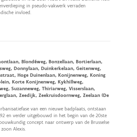
nverdieping in pseudo-vakwerk verraden
ische invloed.
ontlaan, Blondéweg, Bonzellaan, Bortierlaan,
sweg, Donnylaan, Duinkerkelaan, Geitenweg,
straat, Hoge Duinenlaan, Konijnenweg, Koning
plein, Korte Konijnenweg, Kykhillweg,
weg, Suzanneweg, Thiriarweg, Visserslaan,
erglaan, Zeedijk, Zeekruisdoornweg, Zeelaan (De
urbanisatiefase van een nieuwe badplaats, ontstaan
 1892 en verder uitgebouwd in het begin van de 20ste
bouwkundig concept naar ontwerp van de Brusselse
 zoon Alexis.