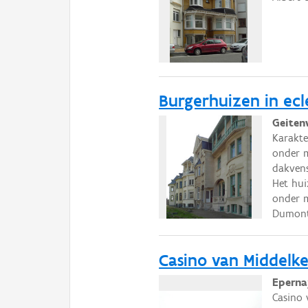
Burgerhuizen in ecle
Geiten
Karakter
onder m
dakvens
Het hui
onder m
Dumont
Casino van Middelk
Eperna
Casino 