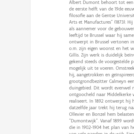
Albert Dumont behoort tot een 
de eerste helft van de 19de eeu
filosofie aan de Gentse Universi
Arts et Manufactures" (1873). Hi
als aannemer voor de gebouwen di
leeftijd te Brussel waar hij sa
ontwerpt in Brussel vertonen in
o.m. zijn eigen woonst en het 
Gillis. Zijn werk is duidelijk beï
gekend steeds de voorgestelde p
mogelijk uit te voeren. Omstreek
hij, aangetrokken en geïnspireer
grootgrondbezitter Calmeyn een
duingebied. Dit wordt evenwel n
ontgoocheld naar Middelkerke wa
realiseert. In 1892 ontwerpt hij
datzelfde jaar trekt hij terug 
Ollevier en Bonzel hem belaste
"Dumontwijk". Vanaf 1899 wordt 
die in 1902-1904 het plan van 
van vele panden in de wijk. Sin