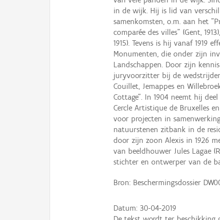
in de wijk. Hij is lid van versch
samenkomsten, o.m. aan het "Pr
comparée des villes" (Gent, 191
1915). Tevens is hij vanaf 1919 e
Monumenten, die onder zijn inv
Landschappen. Door zijn kennis v
juryvoorzitter bij de wedstrijd
Couillet, Jemappes en Willebroek
Cottage". In 1904 neemt hij dee
Cercle Artistique de Bruxelles e
voor projecten in samenwerking 
natuurstenen zitbank in de res
door zijn zoon Alexis in 1926 
van beeldhouwer Jules Lagae (Roe
stichter en ontwerper van de b
Bron: Beschermingsdossier DW0
Datum:
30-04-2019
De tekst wordt ter beschikking 