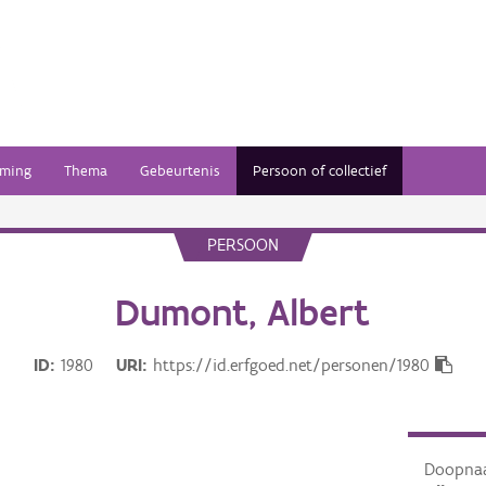
ming
Thema
Gebeurtenis
Persoon of collectief
PERSOON
Dumont, Albert
ID
1980
URI
https://id.erfgoed.net/personen/1980
Doopna