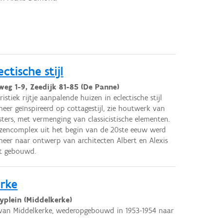
ctische stijl
weg 1-9, Zeedijk 81-85 (De Panne)
istiek rijtje aanpalende huizen in eclectische stijl
eer geïnspireerd op cottagestijl, zie houtwerk van
ters, met vermenging van classicistische elementen.
zencomplex uit het begin van de 20ste eeuw werd
eer naar ontwerp van architecten Albert en Alexis
 gebouwd.
erke
yplein (Middelkerke)
van Middelkerke, wederopgebouwd in 1953-1954 naar