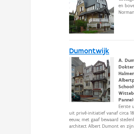
en bove
Normand
Dumontwijk
A. Dum
Dokter
Halmen
Albert
School
Witteb
Panne)
Eerste 
uit privé-initiatief vanaf circa
eeuw, met gaaf bewaard steden
architect Albert Dumont en zijn