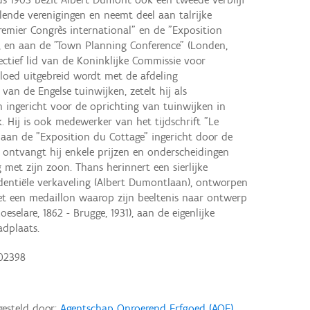
illende verenigingen en neemt deel aan talrijke
emier Congrès international" en de "Exposition
3), en aan de "Town Planning Conference" (Londen,
ffectief lid van de Koninklijke Commissie voor
loed uitgebreid wordt met de afdeling
an de Engelse tuinwijken, zetelt hij als
en ingericht voor de oprichting van tuinwijken in
. Hij is ook medewerker van het tijdschrift "Le
l aan de "Exposition du Cottage" ingericht door de
n ontvangt hij enkele prijzen en onderscheidingen
met zijn zoon. Thans herinnert een sierlijke
identiële verkaveling (Albert Dumontlaan), ontworpen
met een medaillon waarop zijn beeltenis naar ontwerp
selare, 1862 - Brugge, 1931), aan de eigenlijke
adplaats.
02398
gesteld door:
Agentschap Onroerend Erfgoed (AOE)