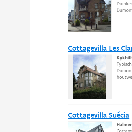
Duinker
Dumont
Cottagevilla Les Cla
Kykhil
Typisch
Dumont;
houtwe
Cottagevilla Suécia
Halmen
Cottage