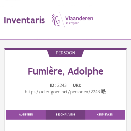
Inventaris
MENU
PERSOON
Fumière, Adolphe
Erfgoedobject
Aanduidingsobject
ID
2243
URI
https://id.erfgoed.net/personen/2243
Waarneming
Thema
ALGEMEEN
BESCHRIJVING
KENMERKEN
Gebeurtenis