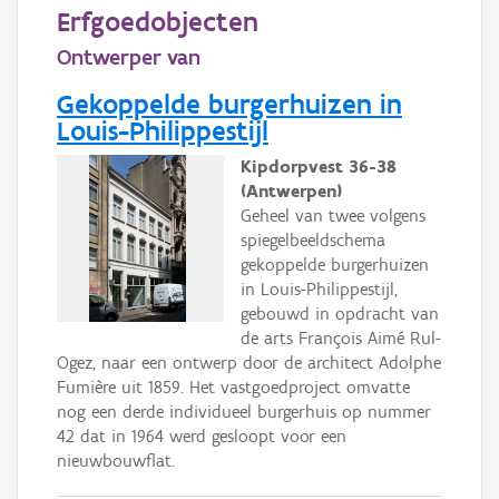
Persoon of collectief
Erfgoedobjecten
Ontwerper van
Downloads
Gekoppelde burgerhuizen in
Hergebruik
Louis-Philippestijl
Aanmelden
Kipdorpvest 36-38
(Antwerpen)
Geheel van twee volgens
spiegelbeeldschema
gekoppelde burgerhuizen
in Louis-Philippestijl,
gebouwd in opdracht van
de arts François Aimé Rul-
Ogez, naar een ontwerp door de architect Adolphe
Fumière uit 1859. Het vastgoedproject omvatte
nog een derde individueel burgerhuis op nummer
42 dat in 1964 werd gesloopt voor een
nieuwbouwflat.