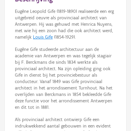
Persoon of collectief
Eugène Leopold Gife (1819-1890) realiseerde een erg
Downloads
uitgebreid oeuvre als provinciaal architect van
Antwerpen. Hij was gehuwd met Henrica Nuyens,
Hergebruik
met wie hij een zoon had die ook architect werd,
namelijk
Louis Gife
(1854-1929).
Aanmelden
Eugène Gife studeerde architectuur aan de
academie van Antwerpen en was tegelijk stagiair
bij F. Berckmans die sinds 1834 werkte als
provinciaal architect. Na zijn opleiding ging ook
Gife in dienst bij het provinciebestuur als
conducteur. Vanaf 1849 was Gife provinciaal
architect in het arrondissement Turnhout. Na het
overlijden van Berckmans in 1854 bekleedde Gife
deze functie voor het arrondissement Antwerpen
en dit tot in 1881.
Als provinciaal architect ontwierp Gife een
indrukwekkend aantal gebouwen in een evident