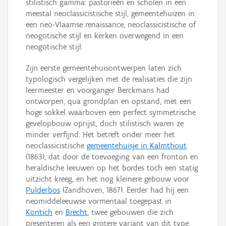
stilistisch gamma: pastorieën en scholen in een
meestal neoclassicistische stijl, gemeentehuizen in
een neo-Vlaamse renaissance, neoclassicistische of
neogotische stijl en kerken overwegend in een
neogotische stijl.
Zijn eerste gemeentehuisontwerpen laten zich
typologisch vergelijken met de realisaties die zijn
leermeester en voorganger Berckmans had
ontworpen, qua grondplan en opstand, met een
hoge sokkel waarboven een perfect symmetrische
gevelopbouw oprijst, doch stilistisch waren ze
minder verfijnd. Het betreft onder meer het
neoclassicistische
gemeentehuisje in Kalmthout
(1863), dat door de toevoeging van een fronton en
heraldische leeuwen op het bordes toch een statig
uitzicht kreeg, en het nog kleinere gebouw voor
Pulderbos
(Zandhoven, 1867). Eerder had hij een
neomiddeleeuwse vormentaal toegepast in
Kontich
en
Brecht
, twee gebouwen die zich
presenteren als een grotere variant van dit type.