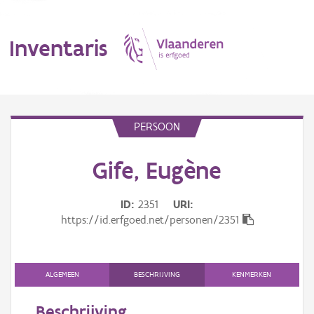
Inventaris
MENU
PERSOON
Gife, Eugène
Erfgoedobject
Aanduidingsobject
ID
2351
URI
https://id.erfgoed.net/personen/2351
Waarneming
Thema
ALGEMEEN
BESCHRIJVING
KENMERKEN
Gebeurtenis
Beschrijving