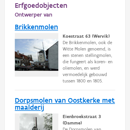
Persoon of collectief
Erfgoedobjecten
Ontwerper van
Downloads
Brikkenmolen
Hergebruik
Koestraat 63 (Wervik)
Aanmelden
De Brikkenmolen, ook de
Witte Molen genoemd, is
een stenen stellingmolen,
die fungeert als koren- en
oliemolen, en werd
vermoedelijk gebouwd
tussen 1800 en 1805.
Dorpsmolen van Oostkerke met
maalderij
Eienbroekstraat 3
(Damme)
De Dorpsmolen van