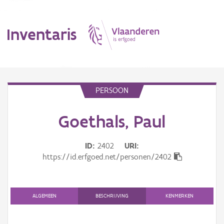
Inventaris
MENU
PERSOON
Goethals, Paul
Erfgoedobject
Aanduidingsobject
ID
2402
URI
https://id.erfgoed.net/personen/2402
Waarneming
Thema
ALGEMEEN
BESCHRIJVING
KENMERKEN
Gebeurtenis