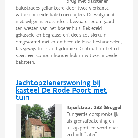
brug met bakstenen
balustrades geflankeerd door twee vierkante,
witbeschilderde bakstenen pijlers. De walgracht
met wilgen is grotendeels bewaard, boomgaard
ten westen van het boerenhuis. Bekiezeld,
gekasseid en begraasd erf, deels tot siertuin
omgevormd met er omheen de losse bestanddelen,
fasegewijs tot stand gekomen. Centraal op het erf
staat een conisch hondenhok in witbeschilderde
baksteen.
Jachtopzienerswoning bij
kasteel De Rode Poort met
tuin
Rijselstraat 233 (Brugge)
Fungeerde oorspronkelijk
als grensafbakening en
uitkijkpost en werd naar
verluidt "later"