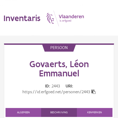
Inventaris
MENU
PERSOON
Govaerts, Léon
Erfgoedobject
Emmanuel
Aanduidingsobject
ID
2443
URI
Waarneming
https://id.erfgoed.net/personen/2443
Thema
Gebeurtenis
ALGEMEEN
BESCHRIJVING
KENMERKEN