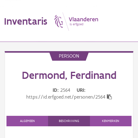
Inventaris
MENU
PERSOON
Dermond, Ferdinand
Erfgoedobject
Aanduidingsobject
ID
2564
URI
https://id.erfgoed.net/personen/2564
Waarneming
Thema
ALGEMEEN
BESCHRIJVING
KENMERKEN
Gebeurtenis