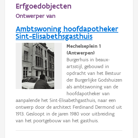
Persoon of collectief
Erfgoedobjecten
Ontwerper van
Downloads
Ambtswoning hoofdapotheker
Hergebruik
Sint-Elisabethsgasthuis
Aanmelden
Mechelseplein 1
(Antwerpen)
Burgerhuis in beaux-
artsstijl, gebouwd in
opdracht van het Bestuur
der Burgerlijke Godshuizen
als ambtswoning van de
hoofdapotheker van
aanpalende het Sint-Elisabethgasthuis, naar een
ontwerp door de architect Ferdinand Dermond uit
1913. Gesloopt in de jaren 1980 voor uitbreiding
van het poortgebouw van het gasthuis.