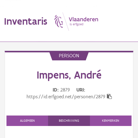
Inventaris
MENU
PERSOON
Impens, André
Erfgoedobject
Aanduidingsobject
ID
2879
URI
https://id.erfgoed.net/personen/2879
Waarneming
Thema
ALGEMEEN
BESCHRIJVING
KENMERKEN
Gebeurtenis