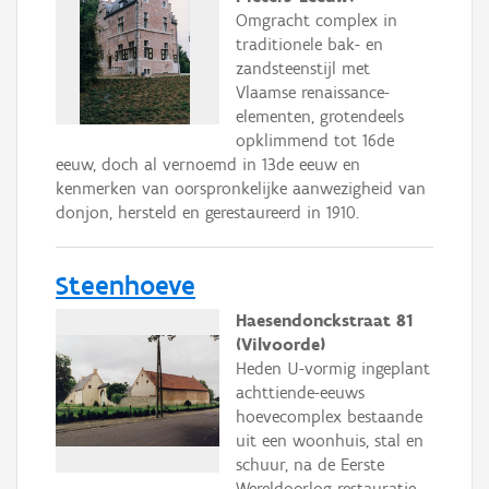
Omgracht complex in
traditionele bak- en
zandsteenstijl met
Vlaamse renaissance-
elementen, grotendeels
opklimmend tot 16de
eeuw, doch al vernoemd in 13de eeuw en
kenmerken van oorspronkelijke aanwezigheid van
donjon, hersteld en gerestaureerd in 1910.
Steenhoeve
Haesendonckstraat 81
(Vilvoorde)
Heden U-vormig ingeplant
achttiende-eeuws
hoevecomplex bestaande
uit een woonhuis, stal en
schuur, na de Eerste
Wereldoorlog restauratie