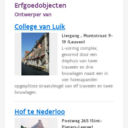
Persoon of collectief
Erfgoedobjecten
Ontwerper van
Downloads
College van Luik
Hergebruik
Liergang , Muntstraat 9-
Aanmelden
19 (Leuven)
L-vormig complex,
gevormd door een
diephuis van twee
traveeën en drie
bouwlagen naast een in
vier horecapanden
opgesplitste straatvleugel van elf traveeën en twee
bouwlagen.
Hof te Nederloo
Postweg 265 (Sint-
Pieters-Leeuw)