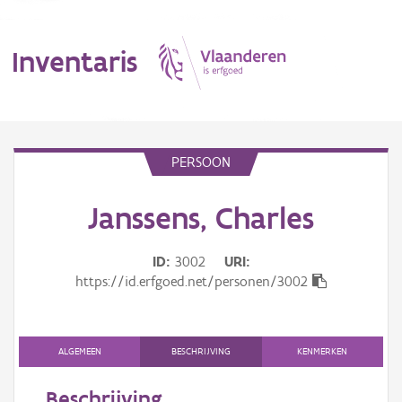
Inventaris
MENU
PERSOON
Janssens, Charles
Erfgoedobject
Aanduidingsobject
ID
3002
URI
https://id.erfgoed.net/personen/3002
Waarneming
Thema
ALGEMEEN
BESCHRIJVING
KENMERKEN
Gebeurtenis
Beschrijving