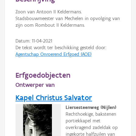
Persoon of collectief
Zoon van Antoon II Keldermans.
Downloads
Stadsbouwmeester van Mechelen in opvolging van
zijn oom Rombout II Keldermans.
Hergebruik
Datum:
11-04-2021
Aanmelden
De tekst wordt ter beschikking gesteld door:
Agentschap Onroerend Erfgoed (AOE)
Erfgoedobjecten
Ontwerper van
Kapel Christus Salvator
Liersesteenweg (Nijlen)
Rechthoekige, bakstenen
portiekkapel met
overkragend zadeldak op
ingekorte halfzuilen van