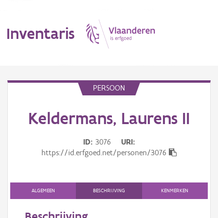
Inventaris
MENU
PERSOON
Keldermans, Laurens II
Erfgoedobject
Aanduidingsobject
ID
3076
URI
https://id.erfgoed.net/personen/3076
Waarneming
Thema
ALGEMEEN
BESCHRIJVING
KENMERKEN
Gebeurtenis
Beschrijving