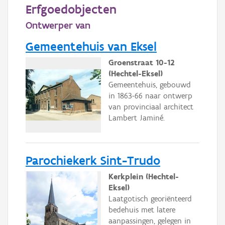
Persoon of collectief
Erfgoedobjecten
Ontwerper van
Downloads
Gemeentehuis van Eksel
Hergebruik
Groenstraat 10-12
Aanmelden
(Hechtel-Eksel)
Gemeentehuis, gebouwd
in 1863-66 naar ontwerp
van provinciaal architect
Lambert Jaminé.
Parochiekerk Sint-Trudo
Kerkplein (Hechtel-
Eksel)
Laatgotisch georiënteerd
bedehuis met latere
aanpassingen, gelegen in