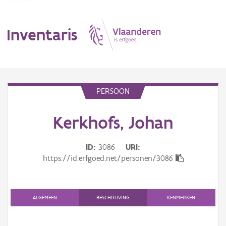
Inventaris
MENU
PERSOON
Kerkhofs, Johan
Erfgoedobject
Aanduidingsobject
ID
3086
URI
https://id.erfgoed.net/personen/3086
Waarneming
Thema
ALGEMEEN
BESCHRIJVING
KENMERKEN
Gebeurtenis