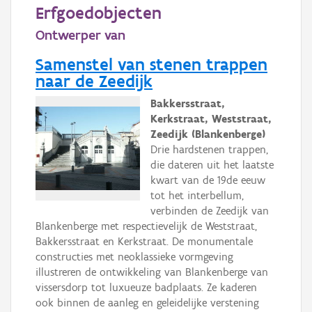
Persoon of collectief
Erfgoedobjecten
Ontwerper van
Downloads
Samenstel van stenen trappen
Hergebruik
naar de Zeedijk
Aanmelden
Bakkersstraat,
Kerkstraat, Weststraat,
Zeedijk (Blankenberge)
Drie hardstenen trappen,
die dateren uit het laatste
kwart van de 19de eeuw
tot het interbellum,
verbinden de Zeedijk van
Blankenberge met respectievelijk de Weststraat,
Bakkersstraat en Kerkstraat. De monumentale
constructies met neoklassieke vormgeving
illustreren de ontwikkeling van Blankenberge van
vissersdorp tot luxueuze badplaats. Ze kaderen
ook binnen de aanleg en geleidelijke verstening