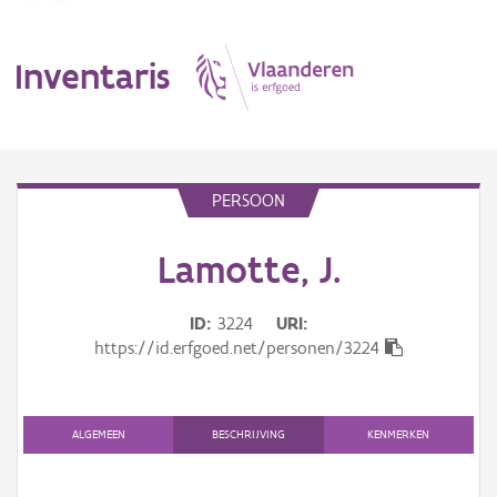
Inventaris
MENU
PERSOON
Lamotte, J.
Erfgoedobject
Aanduidingsobject
ID
3224
URI
https://id.erfgoed.net/personen/3224
Waarneming
Thema
ALGEMEEN
BESCHRIJVING
KENMERKEN
Gebeurtenis