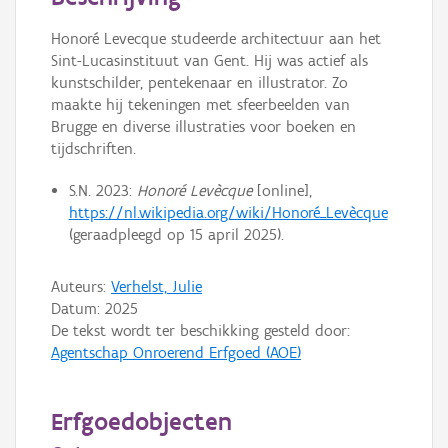
Persoon of collectief
Honoré Levecque studeerde architectuur aan het
Downloads
Sint-Lucasinstituut van Gent. Hij was actief als
kunstschilder, pentekenaar en illustrator. Zo
Hergebruik
maakte hij tekeningen met sfeerbeelden van
Brugge en diverse illustraties voor boeken en
Aanmelden
tijdschriften.
S.N. 2023:
Honoré Levècque
[online],
https://nl.wikipedia.org/wiki/Honoré_Levècque
(geraadpleegd op 15 april 2025).
Auteurs:
Verhelst, Julie
Datum:
2025
De tekst wordt ter beschikking gesteld door:
Agentschap Onroerend Erfgoed (AOE)
Erfgoedobjecten