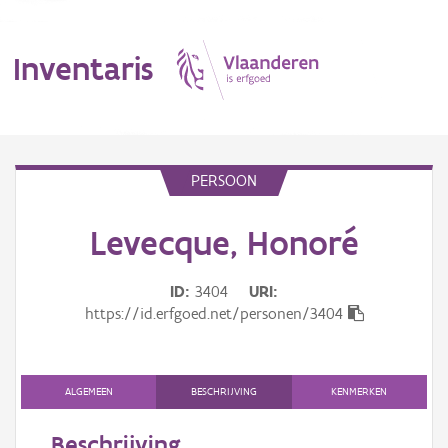
Inventaris
MENU
PERSOON
Levecque, Honoré
Erfgoedobject
Aanduidingsobject
ID
3404
URI
https://id.erfgoed.net/personen/3404
Waarneming
Thema
ALGEMEEN
BESCHRIJVING
KENMERKEN
Gebeurtenis
Beschrijving