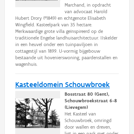
Marchand, in opdracht
van advocaat Harold
Hubert Drory (°1849) en echtgenote Elisabeth
Wingfield. Kasteelpark van 35 hectare.
Merkwaardige grote villa geïnspireerd op de
traditionele Engelse landhuisarchitectuur. IJskelder
in een heuvel onder een tuinpaviljoen in
cottagestijl van 1899. U-vormig bijgebouw
bestaande uit hovenierswoning, paardenstallen en
wagenhuis.
Kasteeldomein Schouwbroek
Bosstraat 80 (Gent),
Schouwbroekstraat 6-8
(Lievegem)
Het Kasteel van
Schouwbroek, omringd
door wallen en dreven,
ligt in een park met onder