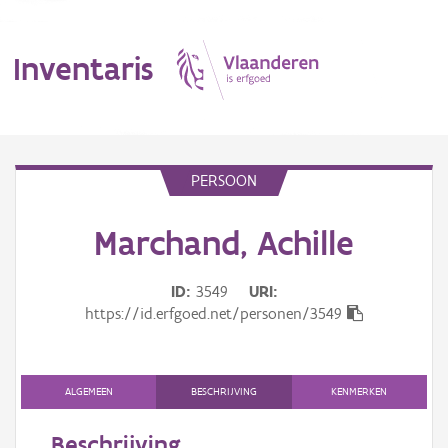
Inventaris
MENU
PERSOON
Marchand, Achille
Erfgoedobject
Aanduidingsobject
ID
3549
URI
https://id.erfgoed.net/personen/3549
Waarneming
Thema
ALGEMEEN
BESCHRIJVING
KENMERKEN
Gebeurtenis
Beschrijving