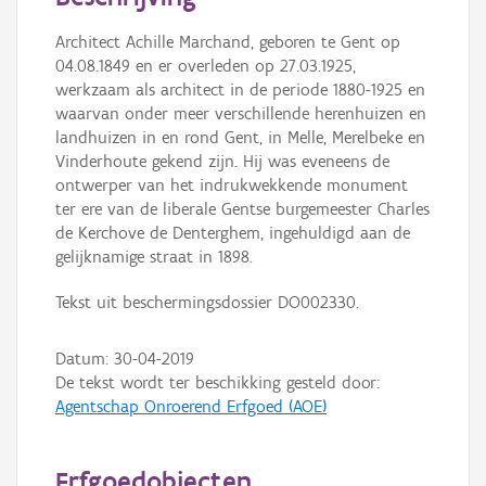
Persoon of collectief
Architect Achille Marchand, geboren te Gent op
Downloads
04.08.1849 en er overleden op 27.03.1925,
werkzaam als architect in de periode 1880-1925 en
Hergebruik
waarvan onder meer verschillende herenhuizen en
landhuizen in en rond Gent, in Melle, Merelbeke en
Aanmelden
Vinderhoute gekend zijn. Hij was eveneens de
ontwerper van het indrukwekkende monument
ter ere van de liberale Gentse burgemeester Charles
de Kerchove de Denterghem, ingehuldigd aan de
gelijknamige straat in 1898.
Tekst uit beschermingsdossier DO002330.
Datum:
30-04-2019
De tekst wordt ter beschikking gesteld door:
Agentschap Onroerend Erfgoed (AOE)
Erfgoedobjecten