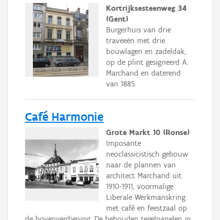
Kortrijksesteenweg 34
(Gent)
Burgerhuis van drie
traveeën met drie
bouwlagen en zadeldak,
op de plint gesigneerd A.
Marchand en daterend
van 1885.
Café Harmonie
Grote Markt 10 (Ronse)
Imposante
neoclassicistisch gebouw
naar de plannen van
architect Marchand uit
1910-1911, voormalige
Liberale Werkmanskring
met café en feestzaal op
de bovenverdieping. De behouden tegelpanelen in