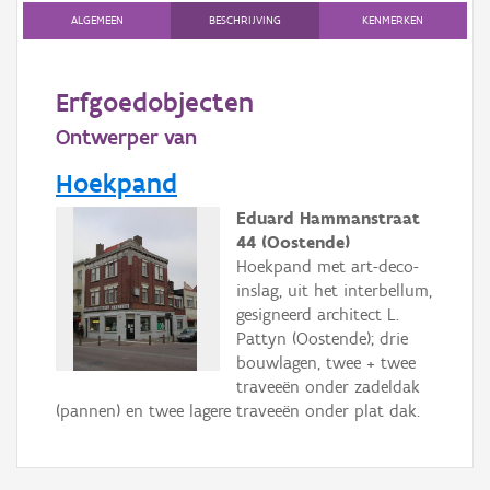
Gebeurtenis
ALGEMEEN
BESCHRIJVING
KENMERKEN
Persoon of collectief
Erfgoedobjecten
Downloads
Ontwerper van
Hergebruik
Hoekpand
Aanmelden
Eduard Hammanstraat
44 (Oostende)
Hoekpand met art-deco-
inslag, uit het interbellum,
gesigneerd architect L.
Pattyn (Oostende); drie
bouwlagen, twee + twee
traveeën onder zadeldak
(pannen) en twee lagere traveeën onder plat dak.