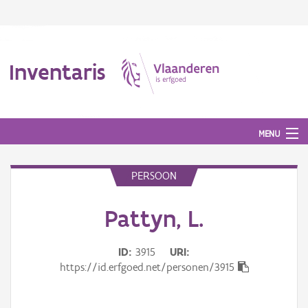
Inventaris
MENU
PERSOON
Erfgoedobject
Pattyn, L.
Aanduidingsobject
ID
3915
URI
Waarneming
https://id.erfgoed.net/personen/3915
Thema